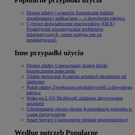
Dostęp zdalny i wsparcie
Zarządzanie ludźmi,
urządzeniami i aplikacjami — z dowolnego miejsca.
Cyfrowe doświadczenie pracowników (DEX)
Proaktywnie rozwiązywanie problemów
informatycznych, zanim wpłyną one na
produktywność.
Inne przypadki użycia
Dostęp zdalny
Usprawniony dostęp dzięki
bezpiecznemu połączeniu
Zdalne sterowanie
Kontrola urządzeń niezależnie od
platformy
Pulpit zdalny
Zwiększona produktywność z dowolnego
miejsca
Wake-on-LAN
Możliwość zdalnego aktywowania
urządzeń
Udostępnianie obrazu ekranu
Komunikacja wizualna w
czasie rzeczywistym
Smart Service
Usprawnienie obsługi posprzedażowej
Według potrzeb
Popularne