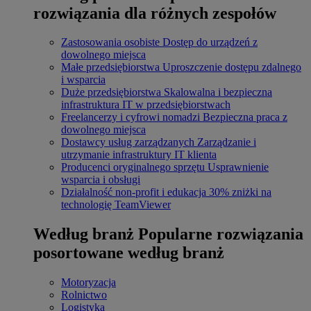
rozwiązania dla różnych zespołów
Zastosowania osobiste
Dostęp do urządzeń z
dowolnego miejsca
Małe przedsiębiorstwa
Uproszczenie dostępu zdalnego
i wsparcia
Duże przedsiębiorstwa
Skalowalna i bezpieczna
infrastruktura IT w przedsiębiorstwach
Freelancerzy i cyfrowi nomadzi
Bezpieczna praca z
dowolnego miejsca
Dostawcy usług zarządzanych
Zarządzanie i
utrzymanie infrastruktury IT klienta
Producenci oryginalnego sprzętu
Usprawnienie
wsparcia i obsługi
Działalność non-profit i edukacja
30% zniżki na
technologię TeamViewer
Według branż
Popularne rozwiązania
posortowane według branż
Motoryzacja
Rolnictwo
Logistyka