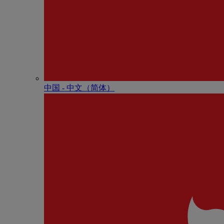
中国 - 中⽂（简体）