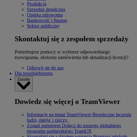
Produkcja
Sprzedaż detaliczna
Opieka zdrowotna
Bankowość i finanse
Sektor publiczny
Skontaktuj się z zespołem sprzedaży
Potrzebujesz pomocy w wyborze odpowiedniego
rozwiązania, złożeniu zamówienia lub aktualizacji licencji?
Odezwij się do nas
Dla przedsiębiorstw
Zasoby
Dowiedz się więcej o TeamViewer
Informacje na temat TeamViewer
Bezpieczne łączenie
ludzi, miejsc i rzeczy.
Zostań partnerem
Dołącz do naszego globalnego
programu partnerskiego TeamUP.
Skontaktuj się z działem wsparcia
Przejrzyj artykuły