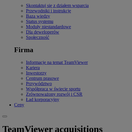
Skontaktuj się z działem wsparcia
Przewodniki i instrukcje
Baza wiedzy
Status systemu
Moduły niestandardowe
Dla deweloperów
Społeczność
Firma
Informacje na temat TeamViewer
Kariera
Inwestorzy
Centrum prasowe
Przywództwo
Współpraca w świecie sportu
Zrównoważony rozwój i CSR
Ład korporacyjny
Ceny
TeamViewer acquisitions