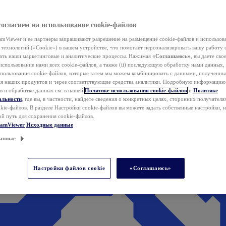
согласием на использование cookie-файлов
mViewer и ее партнеры запрашивают разрешение на размещение cookie-файлов и использов
технологий («Cookie») в вашем устройстве, что помогает персонализировать вашу работу 
ать наши маркетинговые и аналитические процессы. Нажимая
«Соглашаюсь»
, вы даете свое
использование нами всех cookie-файлов, а также (ii) последующую обработку нами данных,
спользования cookie-файлов, которые затем мы можем комбинировать с данными, полученным
ия наших продуктов и через соответствующие средства аналитики. Подробную информацию
в и обработке данных см. в нашей
Политике использования cookie-файлов
и
Политике
альности
, где вы, в частности, найдете сведения о конкретных целях, сторонних получателя
kie-файлов. В разделе Настройки cookie-файлов вы можете задать собственные настройки, 
ой путь для сохранения cookie-файлов.
eamViewer
Исходные данные
анные
Настройки файлов cookie
«Соглашаюсь»