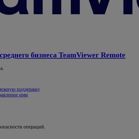
среднего бизнеса
TeamViewer Remote
а.
адежную поддержку
равление ими
зопасности операций.