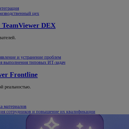
интеграция
оизводственный цех
й
TeamViewer DEX
вателей.
явление и устранение проблем
я выполнения типовых ИТ-задач
er Frontline
й реальностью.
ка материалов
ция сотрудников и повышение их квалификации