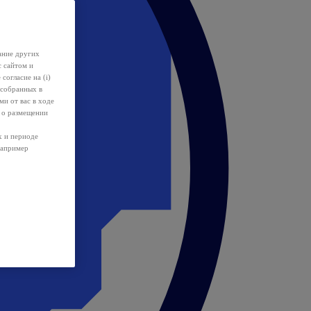
ание других
с сайтом и
 согласие на (i)
 собранных в
и от вас в ходе
 о размещении
х и периоде
например