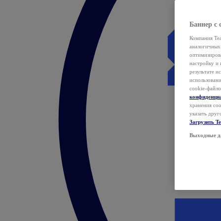
Баннер с 
Компания Tea
аналогичных 
оптимизиров
настройку и 
результате и
использован
cookie-файло
конфиденци
хранения coo
указать друг
Загрузить T
Выходные д