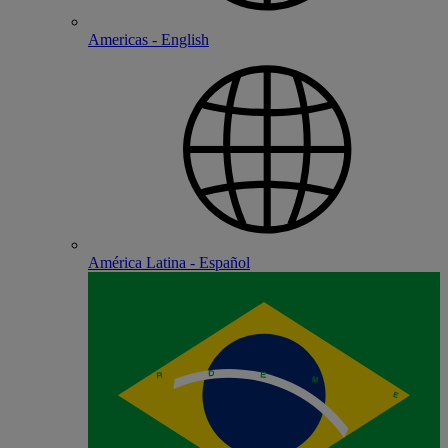
Americas - English
América Latina - Español