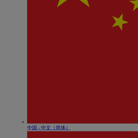
中国 - 中⽂（简体）