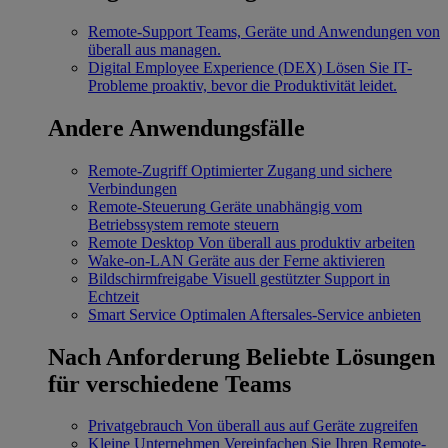
Remote-Support
Teams, Geräte und Anwendungen von
überall aus managen.
Digital Employee Experience (DEX)
Lösen Sie IT-
Probleme proaktiv, bevor die Produktivität leidet.
Andere Anwendungsfälle
Remote-Zugriff
Optimierter Zugang und sichere
Verbindungen
Remote-Steuerung
Geräte unabhängig vom
Betriebssystem remote steuern
Remote Desktop
Von überall aus produktiv arbeiten
Wake-on-LAN
Geräte aus der Ferne aktivieren
Bildschirmfreigabe
Visuell gestützter Support in
Echtzeit
Smart Service
Optimalen Aftersales-Service anbieten
Nach Anforderung
Beliebte Lösungen
für verschiedene Teams
Privatgebrauch
Von überall aus auf Geräte zugreifen
Kleine Unternehmen
Vereinfachen Sie Ihren Remote-