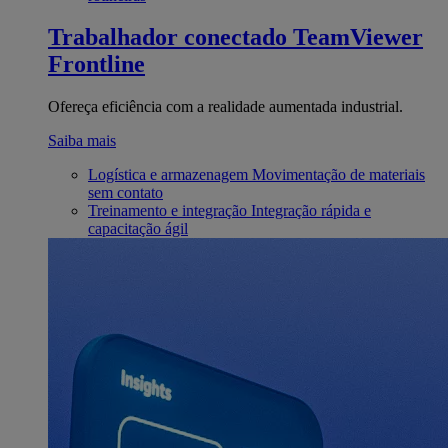
Trabalhador conectado
TeamViewer
Frontline
Ofereça eficiência com a realidade aumentada industrial.
Saiba mais
Logística e armazenagem
Movimentação de materiais
sem contato
Treinamento e integração
Integração rápida e
capacitação ágil