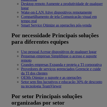
Desktop remoto
Aumente a produtividade de qualquer
lugar
Wake-on-LAN
Ative dispositivos remotamente
Compartilhamento de tela
Comunicação visual em
tempo real
Smart Service
Otimize as operações pós-venda
Por necessidade
Principais soluções
para diferentes equipes
Uso pessoal
Acesse dispositivos de qualquer lugar
Pequenas empresas
Simplifique o acesso e suporte
remoto
Grandes empresas
Expanda e proteja a TI corporativa
Provedores de serviços gerenciados
Gerencie e cuide
da TI dos clientes
OEMs
Otimize o suporte e as operações
Setor sem fins lucrativos e educação
30% de desconto
na tecnologia TeamViewer
Por setor
Principais soluções
organizadas por setor