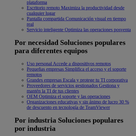
plataforma
Escritorio remoto
Maximiza la productividad desde
cualquier lugar
Pantalla compartida
Comunicación visual en tiempo
real
Servicio inteligente
Optimiza las operaciones posventa
Por necesidad
Soluciones populares
para diferentes equipos
Uso personal
Accede a dispositivos remotos
Pequeñas empresas
Simplifica el acceso y el soporte
remotos
Grandes empresas
Escala y protege tu TI corporativa
Proveedores de servicios gestionados
Gestiona y
mantén la TI de tus clientes
OEM
Optimiza el soporte y las operaciones
Organizaciones educativas y sin ánimo de lucro
30 %
de descuento en tecnología de TeamViewer
Por industria
Soluciones populares
por industria