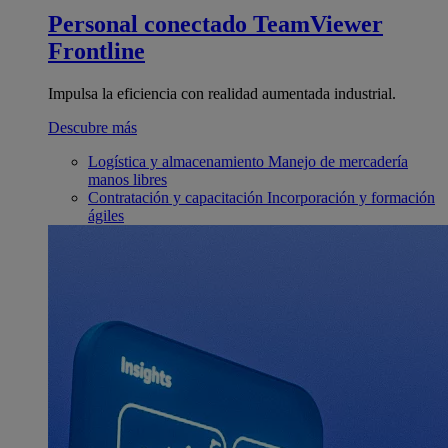
Personal conectado
TeamViewer
Frontline
Impulsa la eficiencia con realidad aumentada industrial.
Descubre más
Logística y almacenamiento
Manejo de mercadería
manos libres
Contratación y capacitación
Incorporación y formación
ágiles