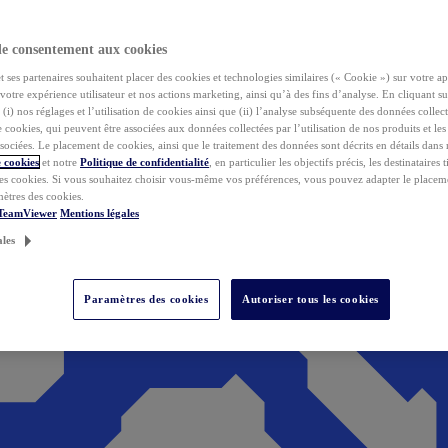
de consentement aux cookies
ses partenaires souhaitent placer des cookies et technologies similaires (« Cookie ») sur votre ap
votre expérience utilisateur et nos actions marketing, ainsi qu’à des fins d’analyse. En cliquant s
(i) nos réglages et l’utilisation de cookies ainsi que (ii) l’analyse subséquente des données collect
de cookies, qui peuvent être associées aux données collectées par l’utilisation de nos produits et le
sociées. Le placement de cookies, ainsi que le traitement des données sont décrits en détails dans
 cookies
et notre
Politique de confidentialité
, en particulier les objectifs précis, les destinataires t
es cookies. Si vous souhaitez choisir vous-même vos préférences, vous pouvez adapter le placem
mètres des cookies.
 TeamViewer
Mentions légales
ales
Paramètres des cookies
Autoriser tous les cookies