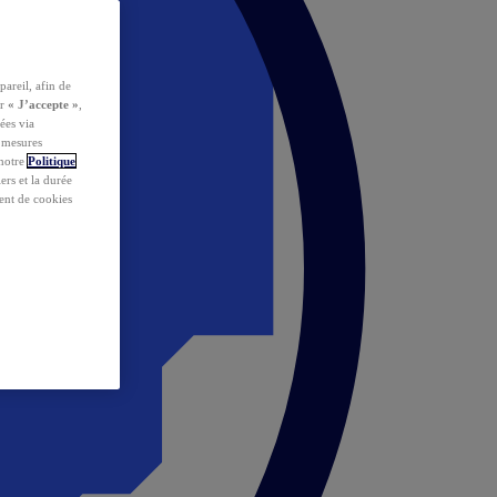
pareil, afin de
ur
« J’accepte »
,
ées via
s mesures
 notre
Politique
iers et la durée
ent de cookies