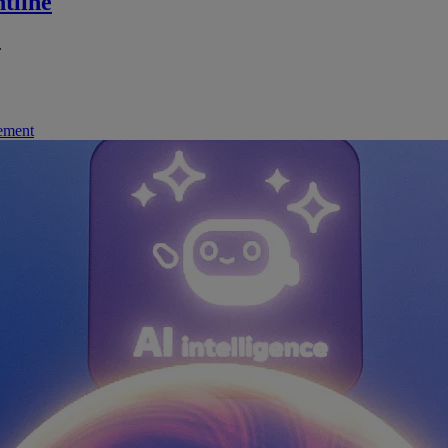
tline
.
nement