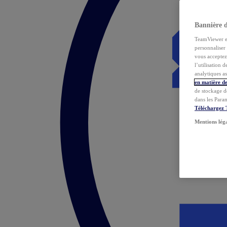
Bannière 
TeamViewer et 
personnaliser 
vous acceptez 
l’utilisation 
analytiques as
en matière de
de stockage d
dans les Para
Téléchargez
Mentions lég