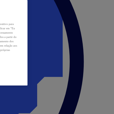
ositivo para
clicar em “Eu
ocessamento
os a partir do
samento dos
 em relação aos
 próprias