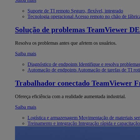
Saiba mais
Suporte de TI remoto
Seguro, flexível, integrado
Tecnologia operacional
Acesso remoto no chão de fábric
Solução de problemas
TeamViewer D
Resolva os problemas antes que afetem os usuários.
Saiba mais
Diagnóstico de endpoints
Identifique e resolva problema
Automação de endpoints
Automação de tarefas de TI roti
Trabalhador conectado
TeamViewer Fr
Ofereça eficiência com a realidade aumentada industrial.
Saiba mais
Logística e armazenagem
Movimentação de materiais se
Treinamento e integração
Integração rápida e capacitação