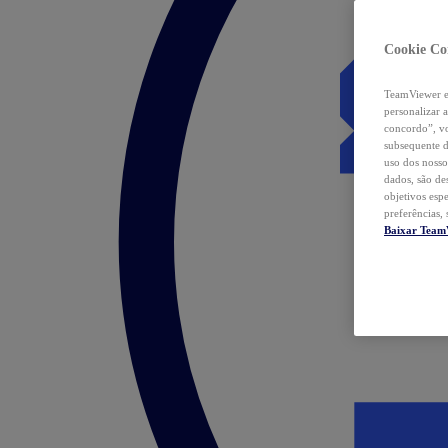
Cookie Co
TeamViewer e 
personalizar 
concordo”, vo
subsequente d
uso dos nosso
dados, são de
objetivos esp
preferências,
Baixar Team