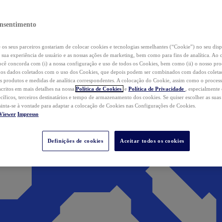
nsentimento
os seus parceiros gostariam de colocar cookies e tecnologias semelhantes (“Cookie”) no seu disp
a sua experiência de usuário e as nossas ações de marketing, bem como para fins de analítica. Ao 
cê concorda com (i) a nossa configuração e uso de todos os Cookies, bem como (ii) o nosso pr
os dados coletados com o uso dos Cookies, que depois podem ser combinados com dados coletad
s produtos e medidas de analítica correspondentes. A colocação do Cookie, assim como o proces
scritos em mais detalhes na nossa
Política de Cookies
e
Política de Privacidade
, especialmente
ecíficos, terceiros destinatários e tempo de armazenamento dos cookies. Se quiser escolher as suas
 sinta-se à vontade para adaptar a colocação de Cookies nas Configurações de Cookies.
Viewer
Impresso
Definições de cookies
Aceitar todos os cookies