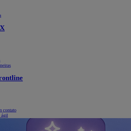
a
EX
s
neiras
ontline
m contato
 ágil