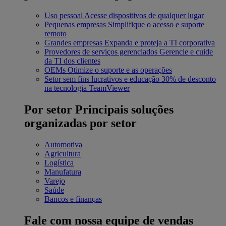
Uso pessoal
Acesse dispositivos de qualquer lugar
Pequenas empresas
Simplifique o acesso e suporte
remoto
Grandes empresas
Expanda e proteja a TI corporativa
Provedores de serviços gerenciados
Gerencie e cuide
da TI dos clientes
OEMs
Otimize o suporte e as operações
Setor sem fins lucrativos e educação
30% de desconto
na tecnologia TeamViewer
Por setor
Principais soluções
organizadas por setor
Automotiva
Agricultura
Logística
Manufatura
Varejo
Saúde
Bancos e finanças
Fale com nossa equipe de vendas