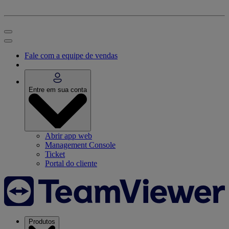
Fale com a equipe de vendas
Entre em sua conta
Abrir app web
Management Console
Ticket
Portal do cliente
Produtos