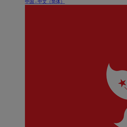
中国 - 中⽂（简体）