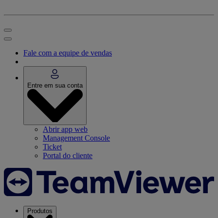
Fale com a equipe de vendas
Entre em sua conta
Abrir app web
Management Console
Ticket
Portal do cliente
Produtos