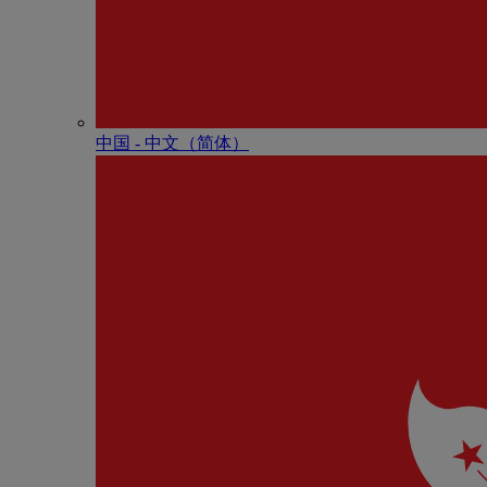
中国 - 中⽂（简体）