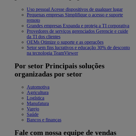
Uso pessoal
Acesse dispositivos de qualquer lugar
Pequenas empresas
Simplifique o acesso e suporte
remoto
Grandes empresas
Expanda e proteja a TI corporativa
Provedores de serviços gerenciados
Gerencie e cuide
da TI dos clientes
OEMs
Otimize o suporte e as operações
Setor sem fins lucrativos e educação
30% de desconto
na tecnologia TeamViewer
Por setor
Principais soluções
organizadas por setor
Automotiva
Agricultura
Logística
Manufatura
Varejo
Saúde
Bancos e finanças
Fale com nossa equipe de vendas