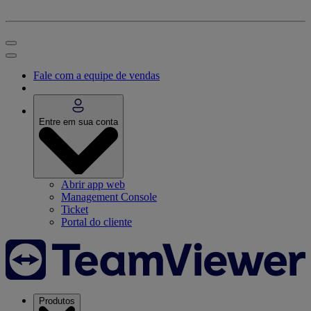
Fale com a equipe de vendas
Entre em sua conta
Abrir app web
Management Console
Ticket
Portal do cliente
Produtos