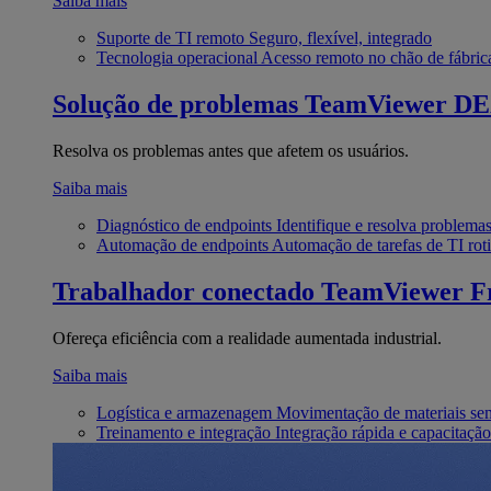
Saiba mais
Suporte de TI remoto
Seguro, flexível, integrado
Tecnologia operacional
Acesso remoto no chão de fábric
Solução de problemas
TeamViewer D
Resolva os problemas antes que afetem os usuários.
Saiba mais
Diagnóstico de endpoints
Identifique e resolva problema
Automação de endpoints
Automação de tarefas de TI roti
Trabalhador conectado
TeamViewer Fr
Ofereça eficiência com a realidade aumentada industrial.
Saiba mais
Logística e armazenagem
Movimentação de materiais se
Treinamento e integração
Integração rápida e capacitação