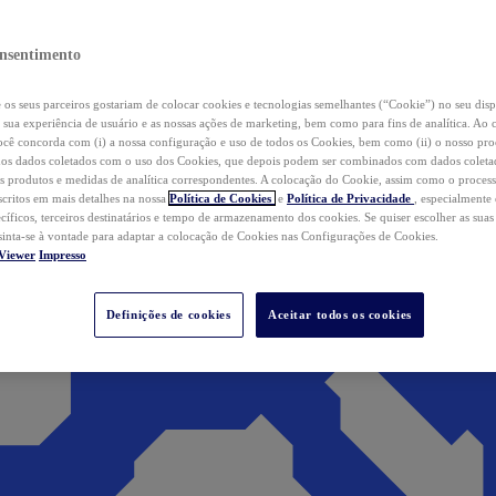
nsentimento
os seus parceiros gostariam de colocar cookies e tecnologias semelhantes (“Cookie”) no seu disp
a sua experiência de usuário e as nossas ações de marketing, bem como para fins de analítica. Ao 
cê concorda com (i) a nossa configuração e uso de todos os Cookies, bem como (ii) o nosso pr
os dados coletados com o uso dos Cookies, que depois podem ser combinados com dados coletad
s produtos e medidas de analítica correspondentes. A colocação do Cookie, assim como o proces
scritos em mais detalhes na nossa
Política de Cookies
e
Política de Privacidade
, especialmente
ecíficos, terceiros destinatários e tempo de armazenamento dos cookies. Se quiser escolher as suas
 sinta-se à vontade para adaptar a colocação de Cookies nas Configurações de Cookies.
Viewer
Impresso
Definições de cookies
Aceitar todos os cookies