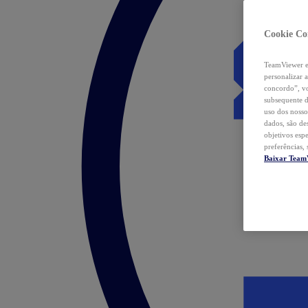
Cookie Co
TeamViewer e 
personalizar 
concordo”, vo
subsequente d
uso dos nosso
dados, são de
objetivos esp
preferências,
Baixar Team