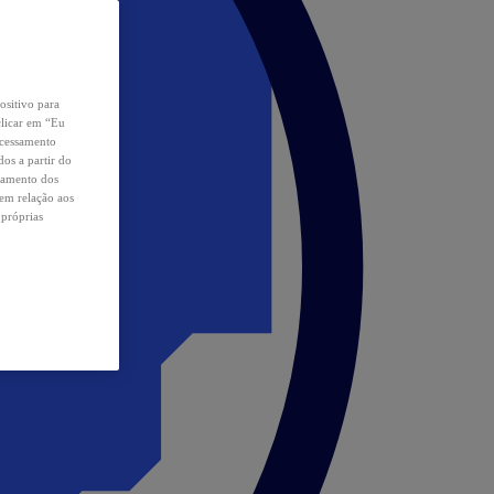
ositivo para
clicar em “Eu
ocessamento
os a partir do
samento dos
 em relação aos
 próprias