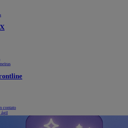
a
EX
s
neiras
ontline
m contato
 ágil