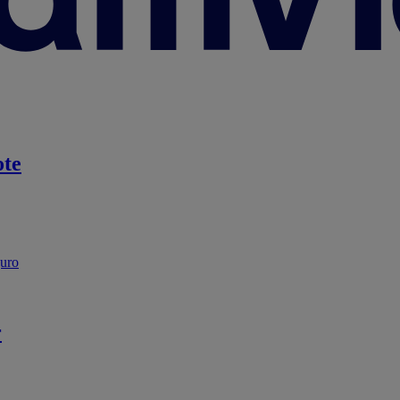
te
guro
r