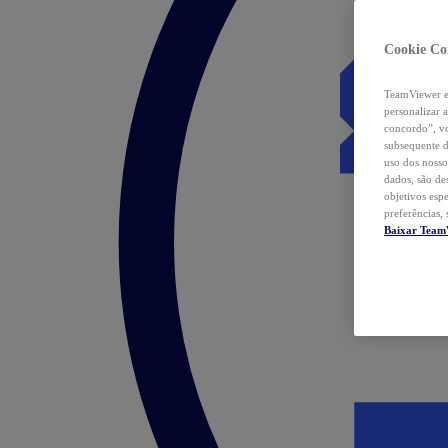
Cookie Co
TeamViewer e 
personalizar 
concordo”, vo
subsequente d
uso dos nosso
dados, são de
objetivos esp
preferências,
Baixar Team