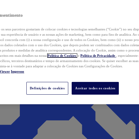
nsentimento
os seus parceiros gostariam de colocar cookies e tecnologias semelhantes (“Cookie”) no seu disp
a sua experiência de usuário e as nossas ações de marketing, bem como para fins de analítica. Ao 
cê concorda com (i) a nossa configuração e uso de todos os Cookies, bem como (ii) o nosso pr
os dados coletados com o uso dos Cookies, que depois podem ser combinados com dados coletad
s produtos e medidas de analítica correspondentes. A colocação do Cookie, assim como o proces
scritos em mais detalhes na nossa
Política de Cookies
e
Política de Privacidade
, especialmente
ecíficos, terceiros destinatários e tempo de armazenamento dos cookies. Se quiser escolher as suas
 sinta-se à vontade para adaptar a colocação de Cookies nas Configurações de Cookies.
Viewer
Impresso
Definições de cookies
Aceitar todos os cookies