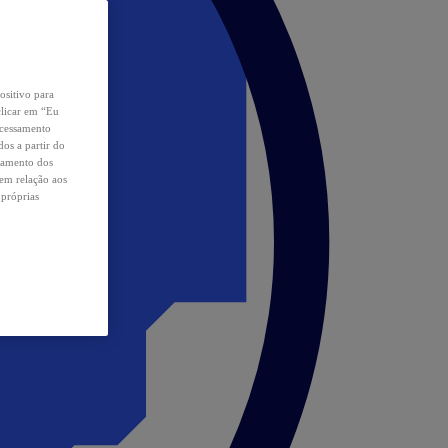
ositivo para
clicar em “Eu
ocessamento
os a partir do
samento dos
 em relação aos
 próprias