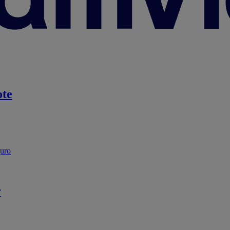
te
guro
r