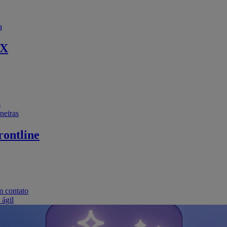
a
EX
s
neiras
ontline
m contato
 ágil