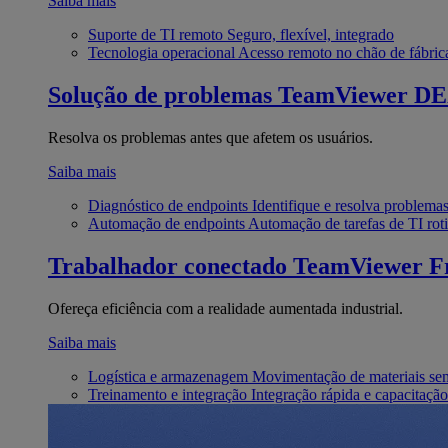
Saiba mais
Suporte de TI remoto
Seguro, flexível, integrado
Tecnologia operacional
Acesso remoto no chão de fábric
Solução de problemas
TeamViewer D
Resolva os problemas antes que afetem os usuários.
Saiba mais
Diagnóstico de endpoints
Identifique e resolva problema
Automação de endpoints
Automação de tarefas de TI roti
Trabalhador conectado
TeamViewer Fr
Ofereça eficiência com a realidade aumentada industrial.
Saiba mais
Logística e armazenagem
Movimentação de materiais se
Treinamento e integração
Integração rápida e capacitação