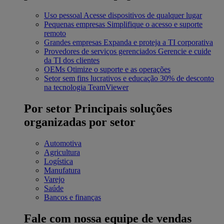
Uso pessoal
Acesse dispositivos de qualquer lugar
Pequenas empresas
Simplifique o acesso e suporte
remoto
Grandes empresas
Expanda e proteja a TI corporativa
Provedores de serviços gerenciados
Gerencie e cuide
da TI dos clientes
OEMs
Otimize o suporte e as operações
Setor sem fins lucrativos e educação
30% de desconto
na tecnologia TeamViewer
Por setor
Principais soluções
organizadas por setor
Automotiva
Agricultura
Logística
Manufatura
Varejo
Saúde
Bancos e finanças
Fale com nossa equipe de vendas