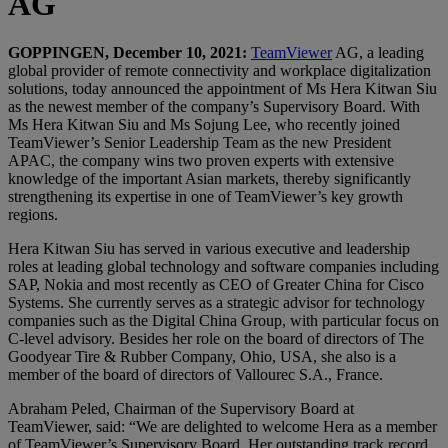
AG
GOPPINGEN, December 10, 2021:
TeamViewer
AG, a leading
global provider of remote connectivity and workplace digitalization
solutions, today announced the appointment of Ms Hera Kitwan Siu
as the newest member of the company’s Supervisory Board. With
Ms Hera Kitwan Siu and Ms Sojung Lee, who recently joined
TeamViewer’s Senior Leadership Team as the new President
APAC, the company wins two proven experts with extensive
knowledge of the important Asian markets, thereby significantly
strengthening its expertise in one of TeamViewer’s key growth
regions.
Hera Kitwan Siu has served in various executive and leadership
roles at leading global technology and software companies including
SAP, Nokia and most recently as CEO of Greater China for Cisco
Systems. She currently serves as a strategic advisor for technology
companies such as the Digital China Group, with particular focus on
C-level advisory. Besides her role on the board of directors of The
Goodyear Tire & Rubber Company, Ohio, USA, she also is a
member of the board of directors of Vallourec S.A., France.
Abraham Peled, Chairman of the Supervisory Board at
TeamViewer, said: “We are delighted to welcome Hera as a member
of TeamViewer’s Supervisory Board. Her outstanding track record