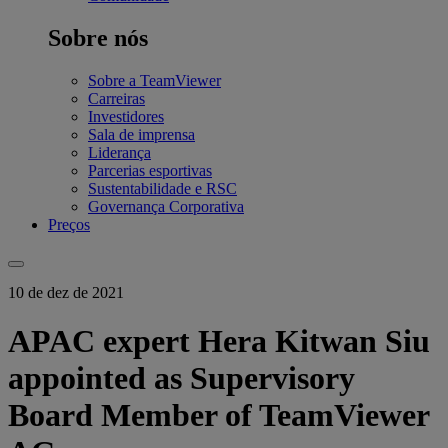
Sobre nós
Sobre a TeamViewer
Carreiras
Investidores
Sala de imprensa
Liderança
Parcerias esportivas
Sustentabilidade e RSC
Governança Corporativa
Preços
10 de dez de 2021
APAC expert Hera Kitwan Siu
appointed as Supervisory
Board Member of TeamViewer