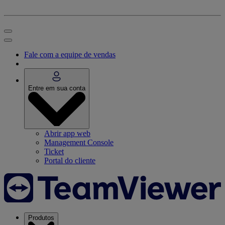
Fale com a equipe de vendas
Entre em sua conta
Abrir app web
Management Console
Ticket
Portal do cliente
Produtos