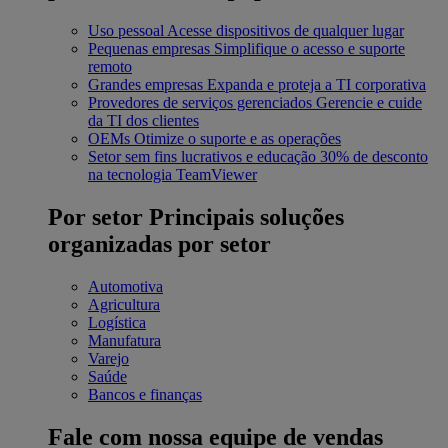
Uso pessoal
Acesse dispositivos de qualquer lugar
Pequenas empresas
Simplifique o acesso e suporte
remoto
Grandes empresas
Expanda e proteja a TI corporativa
Provedores de serviços gerenciados
Gerencie e cuide
da TI dos clientes
OEMs
Otimize o suporte e as operações
Setor sem fins lucrativos e educação
30% de desconto
na tecnologia TeamViewer
Por setor
Principais soluções
organizadas por setor
Automotiva
Agricultura
Logística
Manufatura
Varejo
Saúde
Bancos e finanças
Fale com nossa equipe de vendas