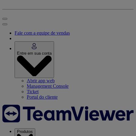
Fale com a equipe de vendas
Entre em sua conta
Abrir app web
Management Console
Ticket
Portal do cliente
Produtos