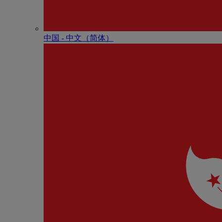
中国 - 中⽂（简体）