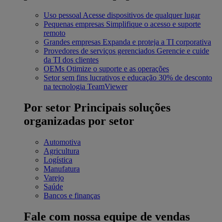
Uso pessoal
Acesse dispositivos de qualquer lugar
Pequenas empresas
Simplifique o acesso e suporte
remoto
Grandes empresas
Expanda e proteja a TI corporativa
Provedores de serviços gerenciados
Gerencie e cuide
da TI dos clientes
OEMs
Otimize o suporte e as operações
Setor sem fins lucrativos e educação
30% de desconto
na tecnologia TeamViewer
Por setor
Principais soluções
organizadas por setor
Automotiva
Agricultura
Logística
Manufatura
Varejo
Saúde
Bancos e finanças
Fale com nossa equipe de vendas