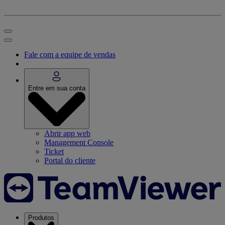
Fale com a equipe de vendas
Entre em sua conta
Abrir app web
Management Console
Ticket
Portal do cliente
Produtos