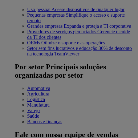
Uso pessoal
Acesse dispositivos de qualquer lugar
Pequenas empresas
Simplifique o acesso e suporte
remoto
Grandes empresas
Expanda e proteja a TI corporativa
Provedores de serviços gerenciados
Gerencie e cuide
da TI dos clientes
OEMs
Otimize o suporte e as operações
Setor sem fins lucrativos e educação
30% de desconto
na tecnologia TeamViewer
Por setor
Principais soluções
organizadas por setor
Automotiva
Agricultura
Logística
Manufatura
Varejo
Saúde
Bancos e finanças
Fale com nossa equipe de vendas