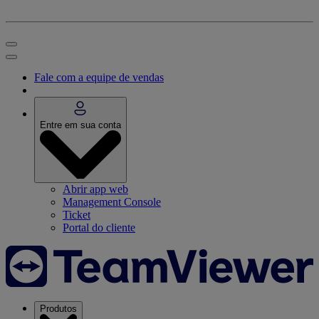
Fale com a equipe de vendas
Entre em sua conta
Abrir app web
Management Console
Ticket
Portal do cliente
Produtos