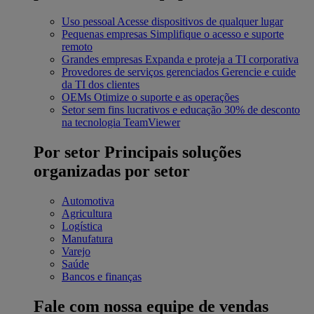
Uso pessoal
Acesse dispositivos de qualquer lugar
Pequenas empresas
Simplifique o acesso e suporte
remoto
Grandes empresas
Expanda e proteja a TI corporativa
Provedores de serviços gerenciados
Gerencie e cuide
da TI dos clientes
OEMs
Otimize o suporte e as operações
Setor sem fins lucrativos e educação
30% de desconto
na tecnologia TeamViewer
Por setor
Principais soluções
organizadas por setor
Automotiva
Agricultura
Logística
Manufatura
Varejo
Saúde
Bancos e finanças
Fale com nossa equipe de vendas