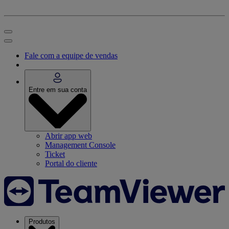
Fale com a equipe de vendas
Entre em sua conta
Abrir app web
Management Console
Ticket
Portal do cliente
Produtos