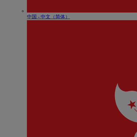
中国 - 中⽂（简体）