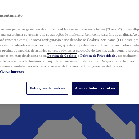
nsentimento
os seus parceiros gostariam de colocar cookies e tecnologias semelhantes (“Cookie”) no seu disp
a sua experiência de usuário e as nossas ações de marketing, bem como para fins de analítica. Ao 
cê concorda com (i) a nossa configuração e uso de todos os Cookies, bem como (ii) o nosso pr
os dados coletados com o uso dos Cookies, que depois podem ser combinados com dados coletad
s produtos e medidas de analítica correspondentes. A colocação do Cookie, assim como o proces
scritos em mais detalhes na nossa
Política de Cookies
e
Política de Privacidade
, especialmente
ecíficos, terceiros destinatários e tempo de armazenamento dos cookies. Se quiser escolher as suas
 sinta-se à vontade para adaptar a colocação de Cookies nas Configurações de Cookies.
Viewer
Impresso
Definições de cookies
Aceitar todos os cookies