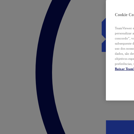
Cookie Co
TeamViewer e 
personalizar 
concordo”, vo
subsequente d
uso dos nosso
dados, são de
objetivos esp
preferências,
Baixar Team