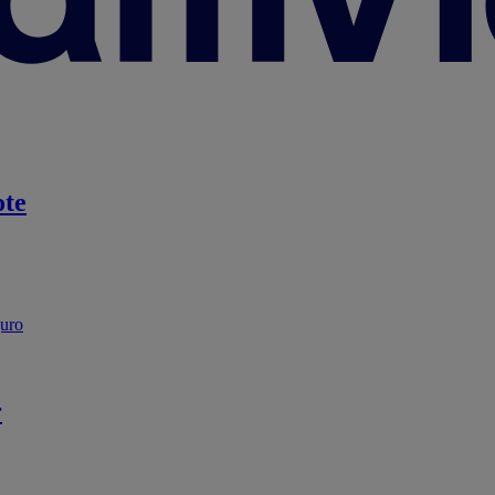
te
guro
r