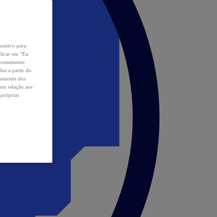
ositivo para
clicar em “Eu
ocessamento
os a partir do
samento dos
 em relação aos
 próprias