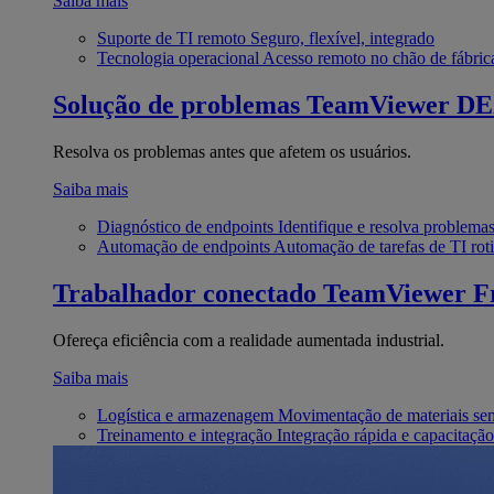
Saiba mais
Suporte de TI remoto
Seguro, flexível, integrado
Tecnologia operacional
Acesso remoto no chão de fábric
Solução de problemas
TeamViewer D
Resolva os problemas antes que afetem os usuários.
Saiba mais
Diagnóstico de endpoints
Identifique e resolva problema
Automação de endpoints
Automação de tarefas de TI roti
Trabalhador conectado
TeamViewer Fr
Ofereça eficiência com a realidade aumentada industrial.
Saiba mais
Logística e armazenagem
Movimentação de materiais se
Treinamento e integração
Integração rápida e capacitação