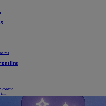
a
EX
s
neiras
ontline
m contato
 ágil