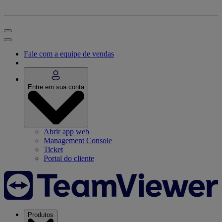
Fale com a equipe de vendas
Entre em sua conta
Abrir app web
Management Console
Ticket
Portal do cliente
Produtos