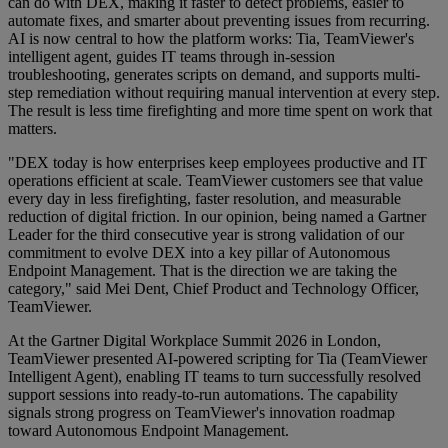
can do with DEX, making it faster to detect problems, easier to
automate fixes, and smarter about preventing issues from recurring.
AI is now central to how the platform works: Tia, TeamViewer's
intelligent agent, guides IT teams through in-session
troubleshooting, generates scripts on demand, and supports multi-
step remediation without requiring manual intervention at every step.
The result is less time firefighting and more time spent on work that
matters.
"DEX today is how enterprises keep employees productive and IT
operations efficient at scale. TeamViewer customers see that value
every day in less firefighting, faster resolution, and measurable
reduction of digital friction. In our opinion, being named a Gartner
Leader for the third consecutive year is strong validation of our
commitment to evolve DEX into a key pillar of Autonomous
Endpoint Management. That is the direction we are taking the
category," said Mei Dent, Chief Product and Technology Officer,
TeamViewer.
At the Gartner Digital Workplace Summit 2026 in London,
TeamViewer presented AI-powered scripting for Tia (TeamViewer
Intelligent Agent), enabling IT teams to turn successfully resolved
support sessions into ready-to-run automations. The capability
signals strong progress on TeamViewer's innovation roadmap
toward Autonomous Endpoint Management.