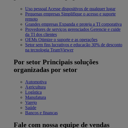
Uso pessoal
Acesse dispositivos de qualquer lugar
Pequenas empresas
Simplifique o acesso e suporte
remoto
Grandes empresas
Expanda e proteja a TI corporativa
Provedores de serviços gerenciados
Gerencie e cuide
da TI dos clientes
OEMs
Otimize o suporte e as operações
Setor sem fins lucrativos e educação
30% de desconto
na tecnologia TeamViewer
Por setor
Principais soluções
organizadas por setor
Automotiva
Agricultura
Logística
Manufatura
Varejo
Saúde
Bancos e finanças
Fale com nossa equipe de vendas