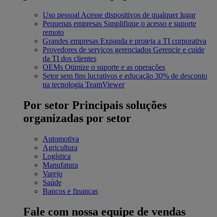
Uso pessoal
Acesse dispositivos de qualquer lugar
Pequenas empresas
Simplifique o acesso e suporte
remoto
Grandes empresas
Expanda e proteja a TI corporativa
Provedores de serviços gerenciados
Gerencie e cuide
da TI dos clientes
OEMs
Otimize o suporte e as operações
Setor sem fins lucrativos e educação
30% de desconto
na tecnologia TeamViewer
Por setor
Principais soluções
organizadas por setor
Automotiva
Agricultura
Logística
Manufatura
Varejo
Saúde
Bancos e finanças
Fale com nossa equipe de vendas