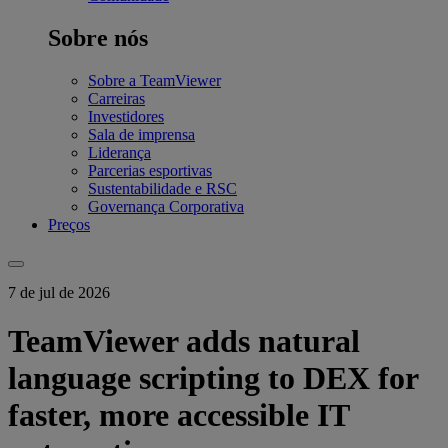
Sobre nós
Sobre a TeamViewer
Carreiras
Investidores
Sala de imprensa
Liderança
Parcerias esportivas
Sustentabilidade e RSC
Governança Corporativa
Preços
7 de jul de 2026
TeamViewer adds natural
language scripting to DEX for
faster, more accessible IT