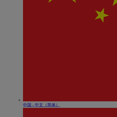
中国 - 中⽂（简体）