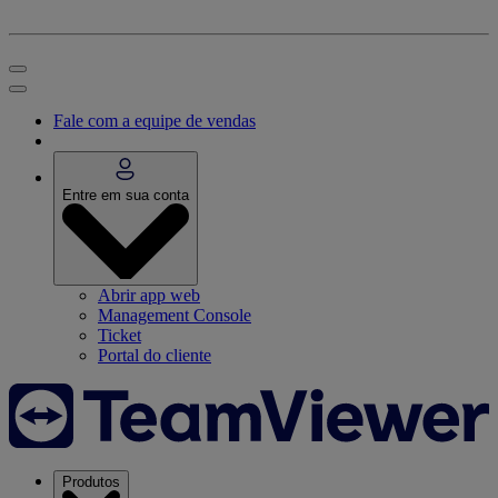
Fale com a equipe de vendas
Entre em sua conta
Abrir app web
Management Console
Ticket
Portal do cliente
Produtos