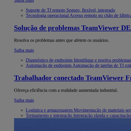
Saiba mais
Suporte de TI remoto
Seguro, flexível, integrado
Tecnologia operacional
Acesso remoto no chão de fábric
Solução de problemas
TeamViewer D
Resolva os problemas antes que afetem os usuários.
Saiba mais
Diagnóstico de endpoints
Identifique e resolva problema
Automação de endpoints
Automação de tarefas de TI roti
Trabalhador conectado
TeamViewer Fr
Ofereça eficiência com a realidade aumentada industrial.
Saiba mais
Logística e armazenagem
Movimentação de materiais se
Treinamento e integração
Integração rápida e capacitação