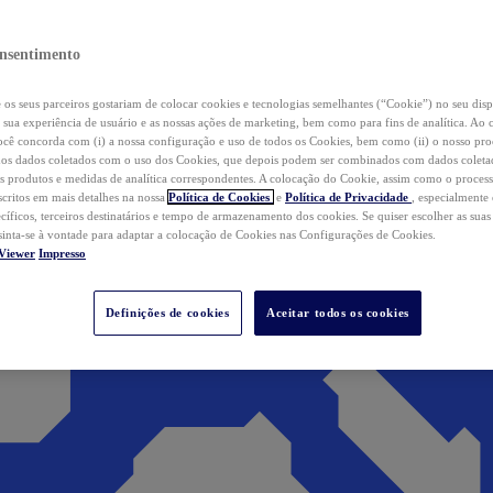
nsentimento
os seus parceiros gostariam de colocar cookies e tecnologias semelhantes (“Cookie”) no seu disp
a sua experiência de usuário e as nossas ações de marketing, bem como para fins de analítica. Ao 
cê concorda com (i) a nossa configuração e uso de todos os Cookies, bem como (ii) o nosso pr
os dados coletados com o uso dos Cookies, que depois podem ser combinados com dados coletad
s produtos e medidas de analítica correspondentes. A colocação do Cookie, assim como o proces
scritos em mais detalhes na nossa
Política de Cookies
e
Política de Privacidade
, especialmente
ecíficos, terceiros destinatários e tempo de armazenamento dos cookies. Se quiser escolher as suas
 sinta-se à vontade para adaptar a colocação de Cookies nas Configurações de Cookies.
Viewer
Impresso
Definições de cookies
Aceitar todos os cookies