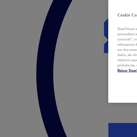
Cookie Co
TeamViewer e 
personalizar 
concordo”, vo
subsequente d
uso dos nosso
dados, são de
objetivos esp
preferências,
Baixar Team