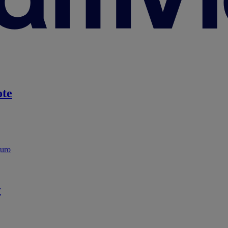
te
guro
r