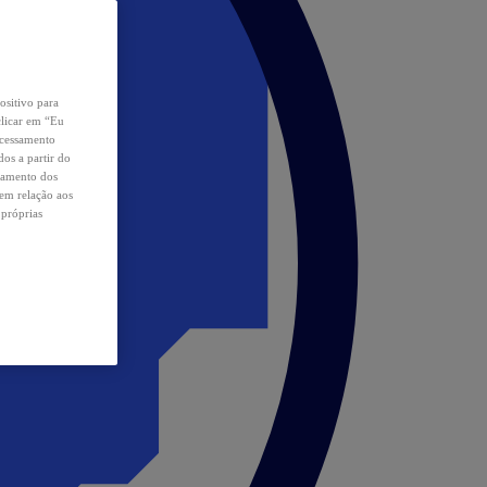
ositivo para
clicar em “Eu
ocessamento
os a partir do
samento dos
 em relação aos
 próprias