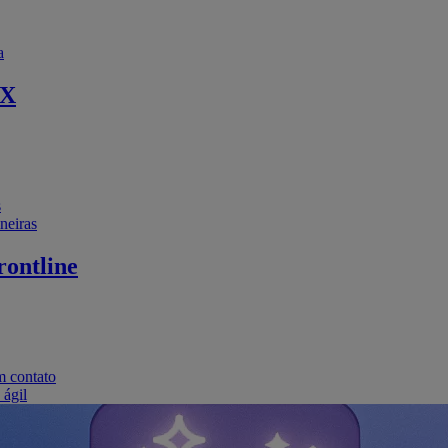
a
EX
s
neiras
ontline
m contato
 ágil