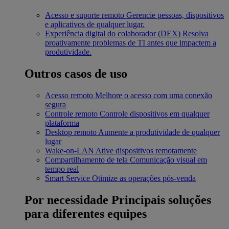
Acesso e suporte remoto
Gerencie pessoas, dispositivos
e aplicativos de qualquer lugar.
Experiência digital do colaborador (DEX)
Resolva
proativamente problemas de TI antes que impactem a
produtividade.
Outros casos de uso
Acesso remoto
Melhore o acesso com uma conexão
segura
Controle remoto
Controle dispositivos em qualquer
plataforma
Desktop remoto
Aumente a produtividade de qualquer
lugar
Wake-on-LAN
Ative dispositivos remotamente
Compartilhamento de tela
Comunicação visual em
tempo real
Smart Service
Otimize as operações pós-venda
Por necessidade
Principais soluções
para diferentes equipes