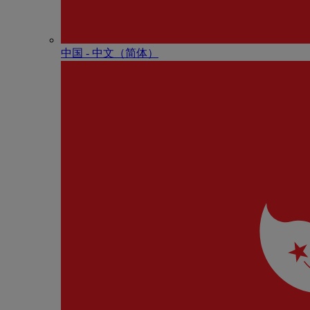
中国 - 中⽂（简体）