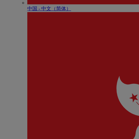
中国 - 中⽂（简体）