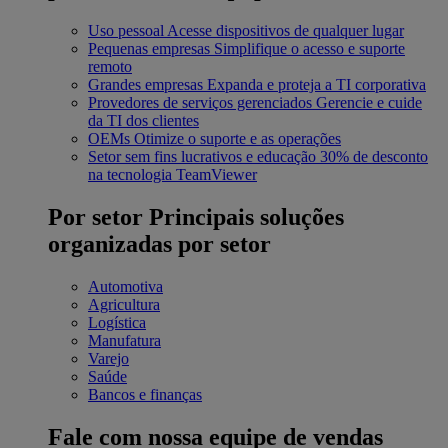
Uso pessoal
Acesse dispositivos de qualquer lugar
Pequenas empresas
Simplifique o acesso e suporte
remoto
Grandes empresas
Expanda e proteja a TI corporativa
Provedores de serviços gerenciados
Gerencie e cuide
da TI dos clientes
OEMs
Otimize o suporte e as operações
Setor sem fins lucrativos e educação
30% de desconto
na tecnologia TeamViewer
Por setor
Principais soluções
organizadas por setor
Automotiva
Agricultura
Logística
Manufatura
Varejo
Saúde
Bancos e finanças
Fale com nossa equipe de vendas