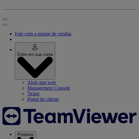
Fale com a equipe de vendas
Entre em sua conta
Abrir app web
Management Console
Ticket
Portal do cliente
Produtos