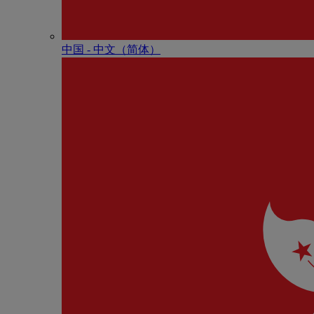
中国 - 中⽂（简体）