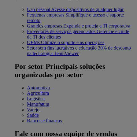
Uso pessoal
Acesse dispositivos de qualquer lugar
Pequenas empresas
Simplifique o acesso e suporte
remoto
Grandes empresas
Expanda e proteja a TI corporativa
Provedores de serviços gerenciados
Gerencie e cuide
da TI dos clientes
OEMs
Otimize o suporte e as operações
Setor sem fins lucrativos e educação
30% de desconto
na tecnologia TeamViewer
Por setor
Principais soluções
organizadas por setor
Automotiva
Agricultura
Logística
Manufatura
Varejo
Saúde
Bancos e finanças
Fale com nossa equipe de vendas