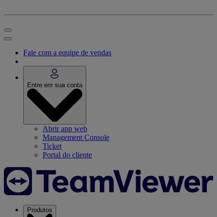
Fale com a equipe de vendas
Entre em sua conta
Abrir app web
Management Console
Ticket
Portal do cliente
Produtos