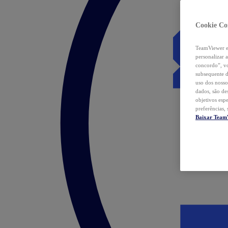
Cookie Co
TeamViewer e 
personalizar 
concordo”, vo
subsequente d
uso dos nosso
dados, são de
objetivos esp
preferências,
Baixar Team