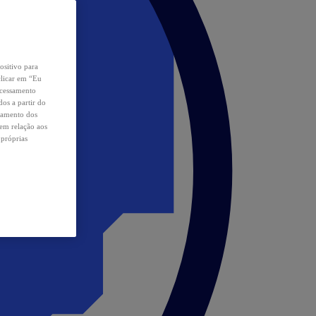
ositivo para
clicar em “Eu
ocessamento
os a partir do
samento dos
 em relação aos
 próprias