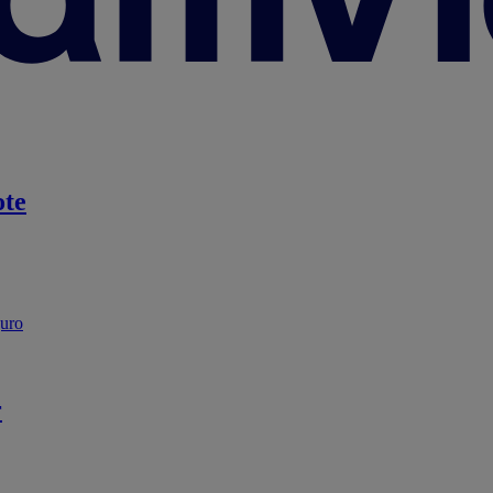
te
guro
r