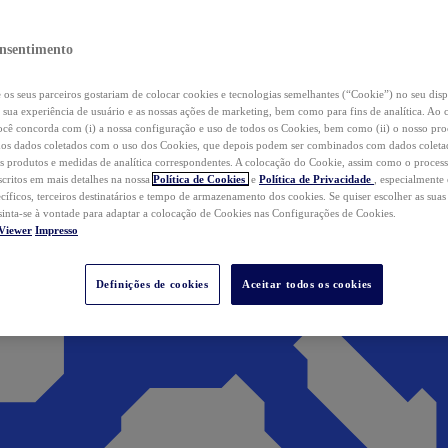
nsentimento
os seus parceiros gostariam de colocar cookies e tecnologias semelhantes (“Cookie”) no seu disp
a sua experiência de usuário e as nossas ações de marketing, bem como para fins de analítica. Ao 
cê concorda com (i) a nossa configuração e uso de todos os Cookies, bem como (ii) o nosso pr
os dados coletados com o uso dos Cookies, que depois podem ser combinados com dados coletad
s produtos e medidas de analítica correspondentes. A colocação do Cookie, assim como o proces
scritos em mais detalhes na nossa
Política de Cookies
e
Política de Privacidade
, especialmente
ecíficos, terceiros destinatários e tempo de armazenamento dos cookies. Se quiser escolher as suas
 sinta-se à vontade para adaptar a colocação de Cookies nas Configurações de Cookies.
Viewer
Impresso
Definições de cookies
Aceitar todos os cookies