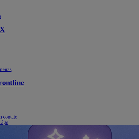
a
EX
s
neiras
ontline
m contato
 ágil