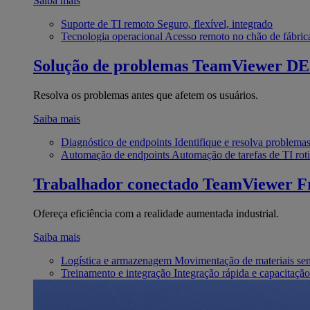
Saiba mais
Suporte de TI remoto
Seguro, flexível, integrado
Tecnologia operacional
Acesso remoto no chão de fábric
Solução de problemas
TeamViewer D
Resolva os problemas antes que afetem os usuários.
Saiba mais
Diagnóstico de endpoints
Identifique e resolva problema
Automação de endpoints
Automação de tarefas de TI roti
Trabalhador conectado
TeamViewer Fr
Ofereça eficiência com a realidade aumentada industrial.
Saiba mais
Logística e armazenagem
Movimentação de materiais se
Treinamento e integração
Integração rápida e capacitação