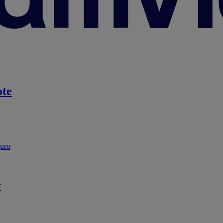
te
guro
r