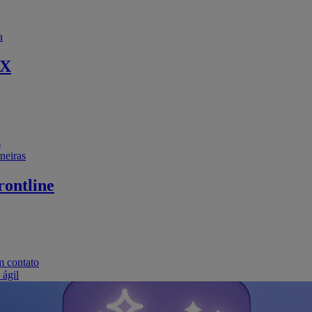
a
EX
s
neiras
ontline
m contato
 ágil