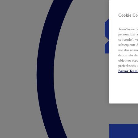
Cookie Co
TeamViewer e 
personalizar 
concordo”, vo
subsequente d
uso dos nosso
dados, são de
objetivos esp
preferências,
Baixar Team