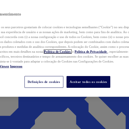
nsentimento
os seus parceiros gostariam de colocar cookies e tecnologias semelhantes (“Cookie”) no seu disp
a sua experiência de usuário e as nossas ações de marketing, bem como para fins de analítica. Ao 
cê concorda com (i) a nossa configuração e uso de todos os Cookies, bem como (ii) o nosso pr
os dados coletados com o uso dos Cookies, que depois podem ser combinados com dados coletad
s produtos e medidas de analítica correspondentes. A colocação do Cookie, assim como o proces
scritos em mais detalhes na nossa
Política de Cookies
e
Política de Privacidade
, especialmente
ecíficos, terceiros destinatários e tempo de armazenamento dos cookies. Se quiser escolher as suas
 sinta-se à vontade para adaptar a colocação de Cookies nas Configurações de Cookies.
Viewer
Impresso
Definições de cookies
Aceitar todos os cookies