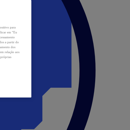
ositivo para
clicar em “Eu
ocessamento
os a partir do
samento dos
 em relação aos
 próprias