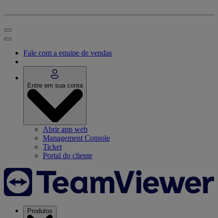
Fale com a equipe de vendas
Entre em sua conta
Abrir app web
Management Console
Ticket
Portal do cliente
Produtos