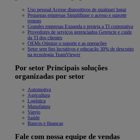
Uso pessoal
Acesse dispositivos de qualquer lugar
Pequenas empresas
Simplifique o acesso e suporte
remoto
Grandes empresas
Expanda e proteja a TI corporativa
Provedores de serviços gerenciados
Gerencie e cuide
da TI dos clientes
OEMs
Otimize o suporte e as operações
Setor sem fins lucrativos e educação
30% de desconto
na tecnologia TeamViewer
Por setor
Principais soluções
organizadas por setor
Automotiva
Agricultura
Logística
Manufatura
Varejo
Saúde
Bancos e finanças
Fale com nossa equipe de vendas