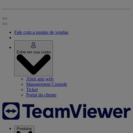
Fale com a equipe de vendas
Entre em sua conta
Abrir app web
Management Console
Ticket
Portal do cliente
Produtos