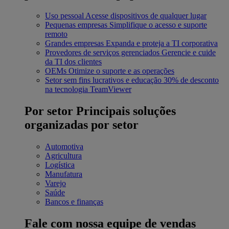
Uso pessoal
Acesse dispositivos de qualquer lugar
Pequenas empresas
Simplifique o acesso e suporte
remoto
Grandes empresas
Expanda e proteja a TI corporativa
Provedores de serviços gerenciados
Gerencie e cuide
da TI dos clientes
OEMs
Otimize o suporte e as operações
Setor sem fins lucrativos e educação
30% de desconto
na tecnologia TeamViewer
Por setor
Principais soluções
organizadas por setor
Automotiva
Agricultura
Logística
Manufatura
Varejo
Saúde
Bancos e finanças
Fale com nossa equipe de vendas