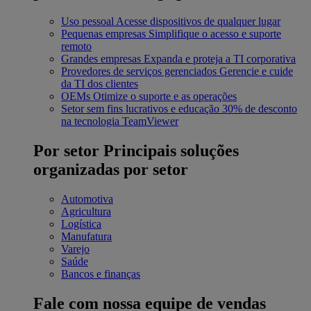
Uso pessoal
Acesse dispositivos de qualquer lugar
Pequenas empresas
Simplifique o acesso e suporte
remoto
Grandes empresas
Expanda e proteja a TI corporativa
Provedores de serviços gerenciados
Gerencie e cuide
da TI dos clientes
OEMs
Otimize o suporte e as operações
Setor sem fins lucrativos e educação
30% de desconto
na tecnologia TeamViewer
Por setor
Principais soluções
organizadas por setor
Automotiva
Agricultura
Logística
Manufatura
Varejo
Saúde
Bancos e finanças
Fale com nossa equipe de vendas