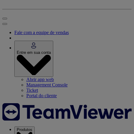
Fale com a equipe de vendas
Entre em sua conta
Abrir app web
Management Console
Ticket
Portal do cliente
Produtos