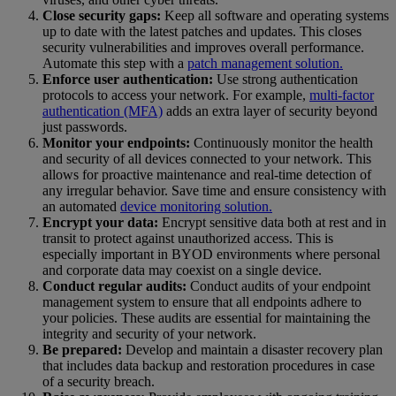
Close security gaps:
Keep all software and operating systems
up to date with the latest patches and updates. This closes
security vulnerabilities and improves overall performance.
Automate this step with a
patch management solution.
Enforce user authentication:
Use strong authentication
protocols to access your network. For example,
multi-factor
authentication (MFA)
adds an extra layer of security beyond
just passwords.
Monitor your endpoints:
Continuously monitor the health
and security of all devices connected to your network. This
allows for proactive maintenance and real-time detection of
any irregular behavior. Save time and ensure consistency with
an automated
device monitoring solution.
Encrypt your data:
Encrypt sensitive data both at rest and in
transit to protect against unauthorized access. This is
especially important in BYOD environments where personal
and corporate data may coexist on a single device.
Conduct regular audits:
Conduct audits of your endpoint
management system to ensure that all endpoints adhere to
your policies. These audits are essential for maintaining the
integrity and security of your network.
Be prepared:
Develop and maintain a disaster recovery plan
that includes data backup and restoration procedures in case
of a security breach.