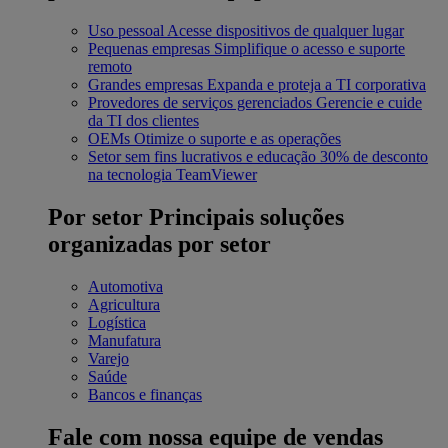
Uso pessoal
Acesse dispositivos de qualquer lugar
Pequenas empresas
Simplifique o acesso e suporte
remoto
Grandes empresas
Expanda e proteja a TI corporativa
Provedores de serviços gerenciados
Gerencie e cuide
da TI dos clientes
OEMs
Otimize o suporte e as operações
Setor sem fins lucrativos e educação
30% de desconto
na tecnologia TeamViewer
Por setor
Principais soluções
organizadas por setor
Automotiva
Agricultura
Logística
Manufatura
Varejo
Saúde
Bancos e finanças
Fale com nossa equipe de vendas