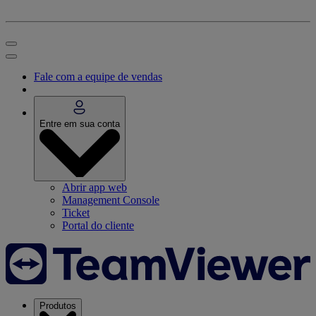
Fale com a equipe de vendas
Entre em sua conta
Abrir app web
Management Console
Ticket
Portal do cliente
Produtos