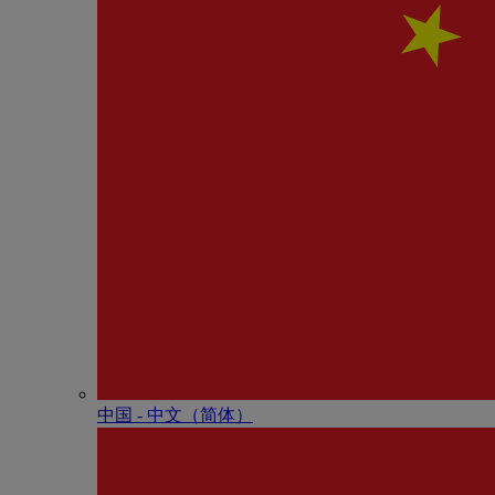
中国 - 中⽂（简体）