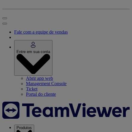
Fale com a equipe de vendas
Entre em sua conta
Abrir app web
Management Console
Ticket
Portal do cliente
Produtos