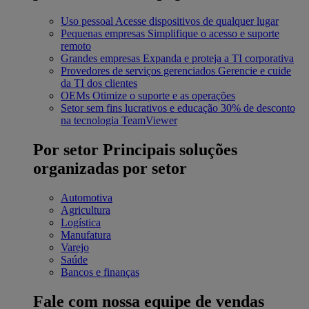
Uso pessoal
Acesse dispositivos de qualquer lugar
Pequenas empresas
Simplifique o acesso e suporte
remoto
Grandes empresas
Expanda e proteja a TI corporativa
Provedores de serviços gerenciados
Gerencie e cuide
da TI dos clientes
OEMs
Otimize o suporte e as operações
Setor sem fins lucrativos e educação
30% de desconto
na tecnologia TeamViewer
Por setor
Principais soluções
organizadas por setor
Automotiva
Agricultura
Logística
Manufatura
Varejo
Saúde
Bancos e finanças
Fale com nossa equipe de vendas