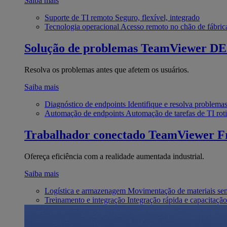
Saiba mais
Suporte de TI remoto
Seguro, flexível, integrado
Tecnologia operacional
Acesso remoto no chão de fábric
Solução de problemas
TeamViewer D
Resolva os problemas antes que afetem os usuários.
Saiba mais
Diagnóstico de endpoints
Identifique e resolva problema
Automação de endpoints
Automação de tarefas de TI roti
Trabalhador conectado
TeamViewer Fr
Ofereça eficiência com a realidade aumentada industrial.
Saiba mais
Logística e armazenagem
Movimentação de materiais se
Treinamento e integração
Integração rápida e capacitação