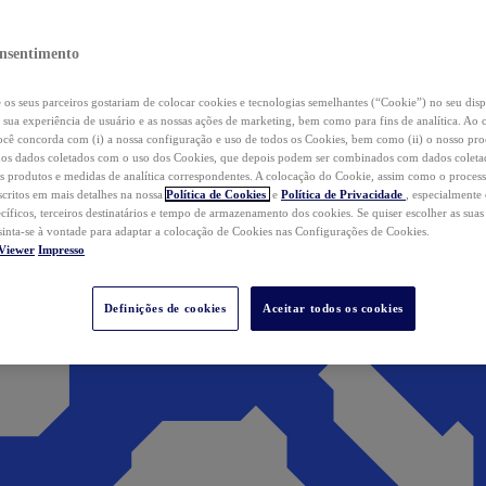
nsentimento
os seus parceiros gostariam de colocar cookies e tecnologias semelhantes (“Cookie”) no seu disp
a sua experiência de usuário e as nossas ações de marketing, bem como para fins de analítica. Ao 
cê concorda com (i) a nossa configuração e uso de todos os Cookies, bem como (ii) o nosso pr
os dados coletados com o uso dos Cookies, que depois podem ser combinados com dados coletad
s produtos e medidas de analítica correspondentes. A colocação do Cookie, assim como o proces
scritos em mais detalhes na nossa
Política de Cookies
e
Política de Privacidade
, especialmente
ecíficos, terceiros destinatários e tempo de armazenamento dos cookies. Se quiser escolher as suas
 sinta-se à vontade para adaptar a colocação de Cookies nas Configurações de Cookies.
Viewer
Impresso
Definições de cookies
Aceitar todos os cookies