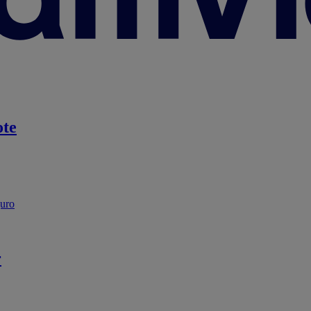
te
guro
r