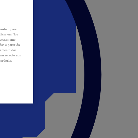
ositivo para
clicar em “Eu
ocessamento
os a partir do
samento dos
 em relação aos
 próprias