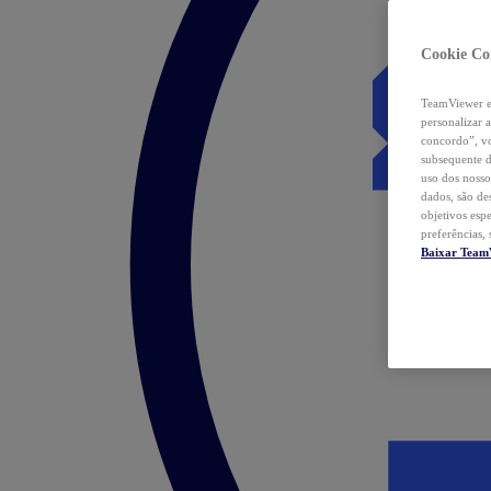
Cookie Co
TeamViewer e 
personalizar 
concordo”, vo
subsequente d
uso dos nosso
dados, são de
objetivos esp
preferências,
Baixar Team