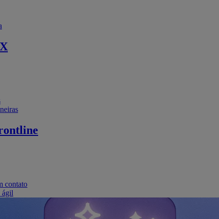
a
EX
s
neiras
ontline
m contato
 ágil