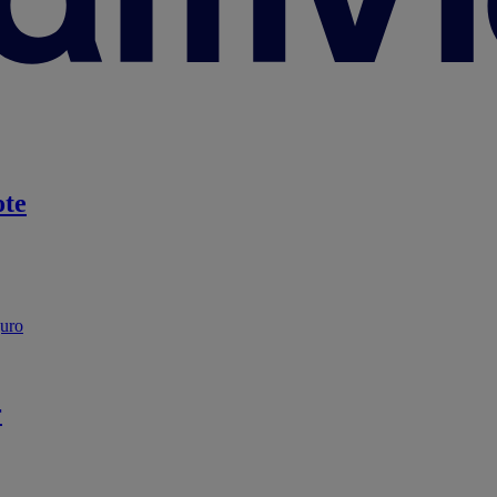
te
guro
r