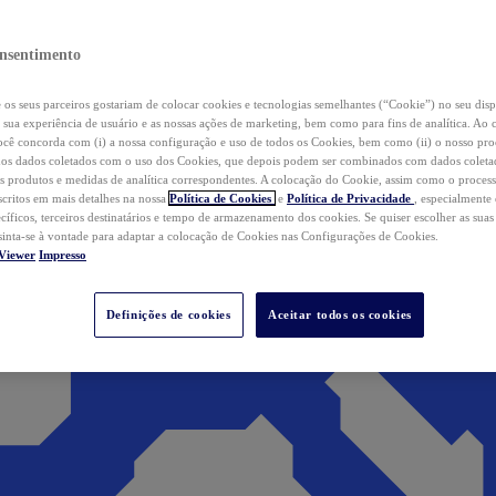
nsentimento
os seus parceiros gostariam de colocar cookies e tecnologias semelhantes (“Cookie”) no seu disp
a sua experiência de usuário e as nossas ações de marketing, bem como para fins de analítica. Ao 
cê concorda com (i) a nossa configuração e uso de todos os Cookies, bem como (ii) o nosso pr
os dados coletados com o uso dos Cookies, que depois podem ser combinados com dados coletad
s produtos e medidas de analítica correspondentes. A colocação do Cookie, assim como o proces
scritos em mais detalhes na nossa
Política de Cookies
e
Política de Privacidade
, especialmente
ecíficos, terceiros destinatários e tempo de armazenamento dos cookies. Se quiser escolher as suas
 sinta-se à vontade para adaptar a colocação de Cookies nas Configurações de Cookies.
Viewer
Impresso
Definições de cookies
Aceitar todos os cookies