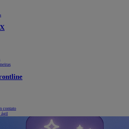
a
EX
s
neiras
ontline
m contato
 ágil