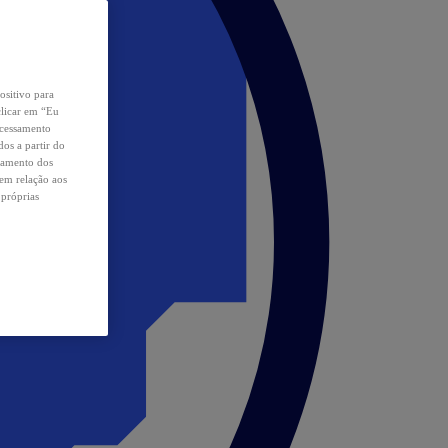
ositivo para
clicar em “Eu
ocessamento
os a partir do
samento dos
 em relação aos
 próprias