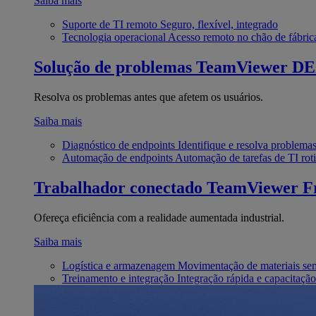
Saiba mais
Suporte de TI remoto
Seguro, flexível, integrado
Tecnologia operacional
Acesso remoto no chão de fábric
Solução de problemas
TeamViewer D
Resolva os problemas antes que afetem os usuários.
Saiba mais
Diagnóstico de endpoints
Identifique e resolva problema
Automação de endpoints
Automação de tarefas de TI roti
Trabalhador conectado
TeamViewer Fr
Ofereça eficiência com a realidade aumentada industrial.
Saiba mais
Logística e armazenagem
Movimentação de materiais se
Treinamento e integração
Integração rápida e capacitação