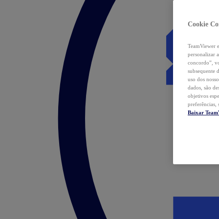
Cookie Co
TeamViewer e 
personalizar 
concordo”, vo
subsequente d
uso dos nosso
dados, são de
objetivos esp
preferências,
Baixar Team