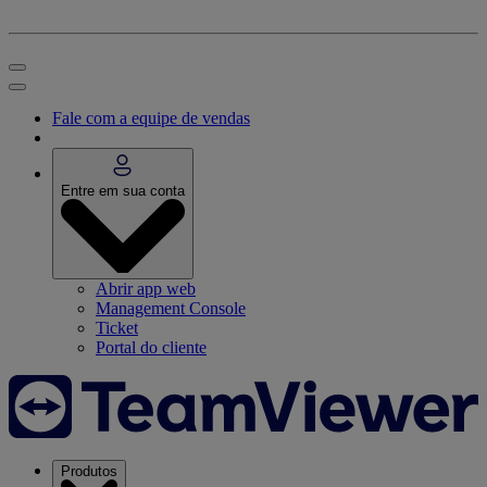
Fale com a equipe de vendas
Entre em sua conta
Abrir app web
Management Console
Ticket
Portal do cliente
Produtos