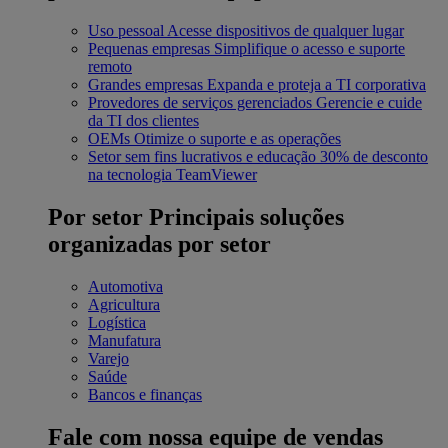
Uso pessoal
Acesse dispositivos de qualquer lugar
Pequenas empresas
Simplifique o acesso e suporte
remoto
Grandes empresas
Expanda e proteja a TI corporativa
Provedores de serviços gerenciados
Gerencie e cuide
da TI dos clientes
OEMs
Otimize o suporte e as operações
Setor sem fins lucrativos e educação
30% de desconto
na tecnologia TeamViewer
Por setor
Principais soluções
organizadas por setor
Automotiva
Agricultura
Logística
Manufatura
Varejo
Saúde
Bancos e finanças
Fale com nossa equipe de vendas