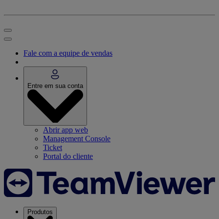
Fale com a equipe de vendas
Entre em sua conta
Abrir app web
Management Console
Ticket
Portal do cliente
Produtos