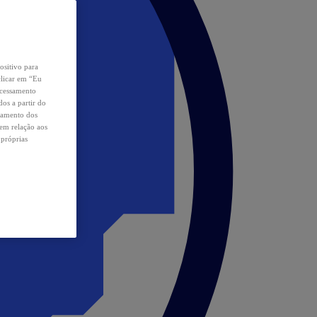
ositivo para
clicar em “Eu
ocessamento
os a partir do
samento dos
 em relação aos
 próprias