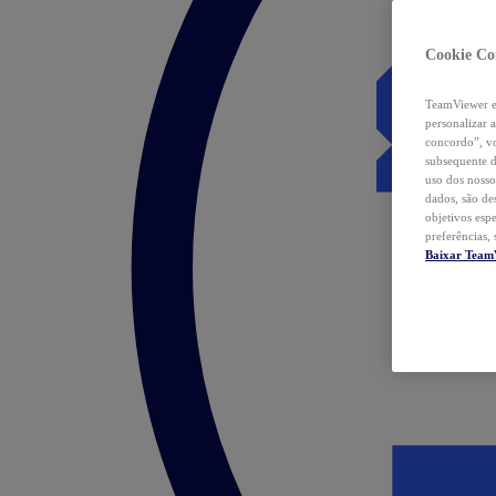
Cookie Co
TeamViewer e 
personalizar 
concordo”, vo
subsequente d
uso dos nosso
dados, são de
objetivos esp
preferências,
Baixar Team