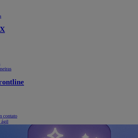
a
EX
s
neiras
ontline
m contato
 ágil