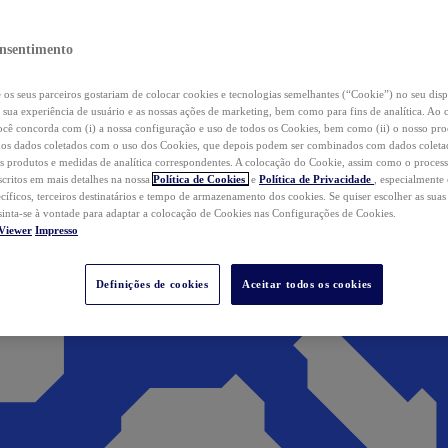
nsentimento
os seus parceiros gostariam de colocar cookies e tecnologias semelhantes (“Cookie”) no seu disp
a sua experiência de usuário e as nossas ações de marketing, bem como para fins de analítica. Ao 
cê concorda com (i) a nossa configuração e uso de todos os Cookies, bem como (ii) o nosso pr
os dados coletados com o uso dos Cookies, que depois podem ser combinados com dados coletad
s produtos e medidas de analítica correspondentes. A colocação do Cookie, assim como o proces
scritos em mais detalhes na nossa
Política de Cookies
e
Política de Privacidade
, especialmente
ecíficos, terceiros destinatários e tempo de armazenamento dos cookies. Se quiser escolher as suas
 sinta-se à vontade para adaptar a colocação de Cookies nas Configurações de Cookies.
Viewer
Impresso
Definições de cookies
Aceitar todos os cookies