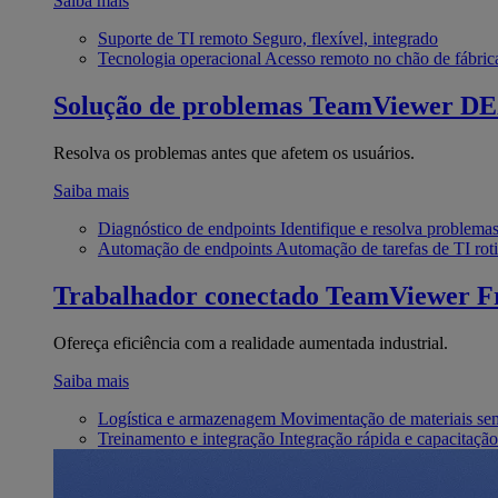
Saiba mais
Suporte de TI remoto
Seguro, flexível, integrado
Tecnologia operacional
Acesso remoto no chão de fábric
Solução de problemas
TeamViewer D
Resolva os problemas antes que afetem os usuários.
Saiba mais
Diagnóstico de endpoints
Identifique e resolva problema
Automação de endpoints
Automação de tarefas de TI roti
Trabalhador conectado
TeamViewer Fr
Ofereça eficiência com a realidade aumentada industrial.
Saiba mais
Logística e armazenagem
Movimentação de materiais se
Treinamento e integração
Integração rápida e capacitação