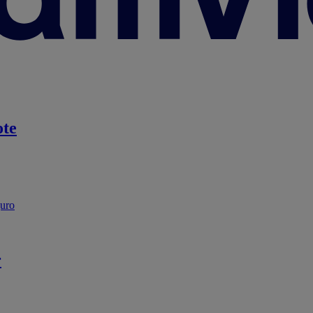
te
guro
r