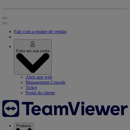
Fale com a equipe de vendas
Entre em sua conta
Abrir app web
Management Console
Ticket
Portal do cliente
Produtos