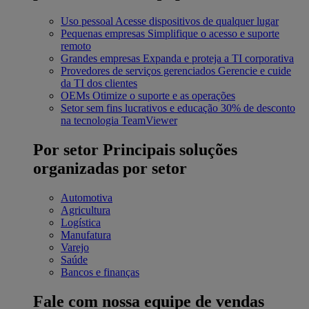
Uso pessoal
Acesse dispositivos de qualquer lugar
Pequenas empresas
Simplifique o acesso e suporte
remoto
Grandes empresas
Expanda e proteja a TI corporativa
Provedores de serviços gerenciados
Gerencie e cuide
da TI dos clientes
OEMs
Otimize o suporte e as operações
Setor sem fins lucrativos e educação
30% de desconto
na tecnologia TeamViewer
Por setor
Principais soluções
organizadas por setor
Automotiva
Agricultura
Logística
Manufatura
Varejo
Saúde
Bancos e finanças
Fale com nossa equipe de vendas