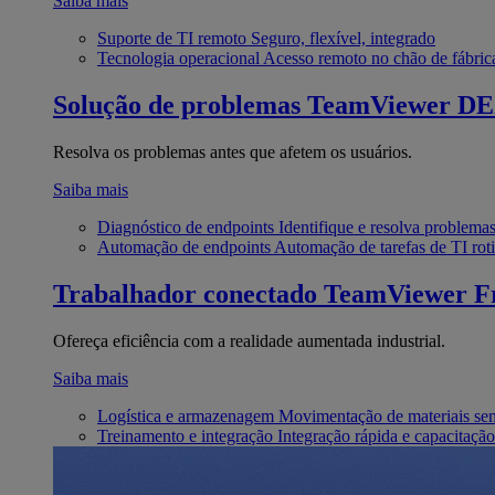
Saiba mais
Suporte de TI remoto
Seguro, flexível, integrado
Tecnologia operacional
Acesso remoto no chão de fábric
Solução de problemas
TeamViewer D
Resolva os problemas antes que afetem os usuários.
Saiba mais
Diagnóstico de endpoints
Identifique e resolva problema
Automação de endpoints
Automação de tarefas de TI roti
Trabalhador conectado
TeamViewer Fr
Ofereça eficiência com a realidade aumentada industrial.
Saiba mais
Logística e armazenagem
Movimentação de materiais se
Treinamento e integração
Integração rápida e capacitação