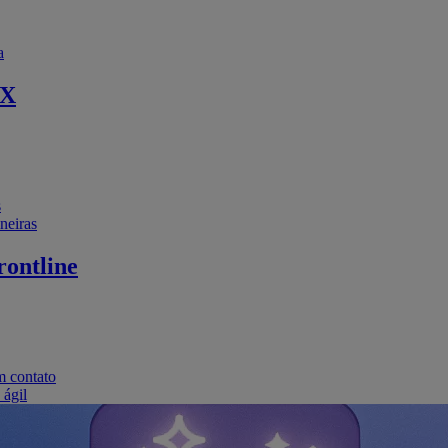
a
EX
s
neiras
ontline
m contato
 ágil