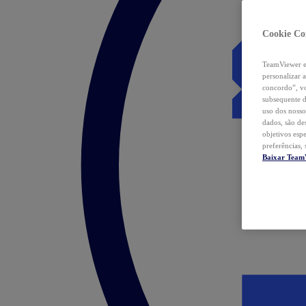
Cookie Co
TeamViewer e 
personalizar 
concordo”, vo
subsequente d
uso dos nosso
dados, são de
objetivos esp
preferências,
Baixar Team