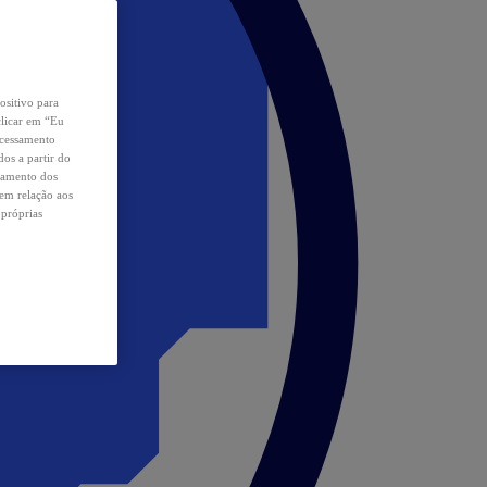
ositivo para
clicar em “Eu
ocessamento
os a partir do
samento dos
 em relação aos
 próprias