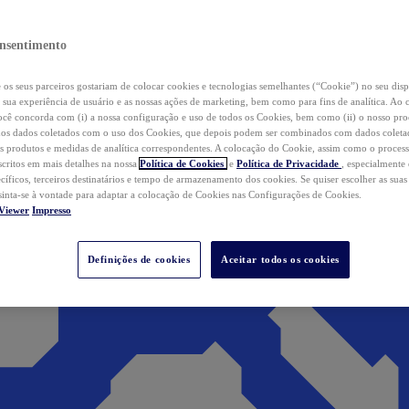
nsentimento
os seus parceiros gostariam de colocar cookies e tecnologias semelhantes (“Cookie”) no seu disp
a sua experiência de usuário e as nossas ações de marketing, bem como para fins de analítica. Ao 
cê concorda com (i) a nossa configuração e uso de todos os Cookies, bem como (ii) o nosso pr
os dados coletados com o uso dos Cookies, que depois podem ser combinados com dados coletad
s produtos e medidas de analítica correspondentes. A colocação do Cookie, assim como o proces
scritos em mais detalhes na nossa
Política de Cookies
e
Política de Privacidade
, especialmente
ecíficos, terceiros destinatários e tempo de armazenamento dos cookies. Se quiser escolher as suas
 sinta-se à vontade para adaptar a colocação de Cookies nas Configurações de Cookies.
Viewer
Impresso
Definições de cookies
Aceitar todos os cookies