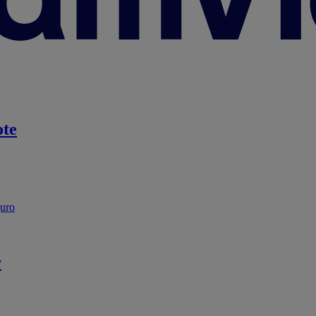
te
guro
r