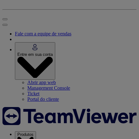
Fale com a equipe de vendas
Entre em sua conta
Abrir app web
Management Console
Ticket
Portal do cliente
Produtos