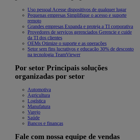
Uso pessoal
Acesse dispositivos de qualquer lugar
Pequenas empresas
Simplifique o acesso e suporte
remoto
Grandes empresas
Expanda e proteja a TI corporativa
Provedores de serviços gerenciados
Gerencie e cuide
da TI dos clientes
OEMs
Otimize o suporte e as operações
Setor sem fins lucrativos e educação
30% de desconto
na tecnologia TeamViewer
Por setor
Principais soluções
organizadas por setor
Automotiva
Agricultura
Logística
Manufatura
Varejo
Saúde
Bancos e finanças
Fale com nossa equipe de vendas