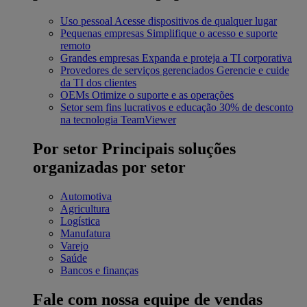
Uso pessoal
Acesse dispositivos de qualquer lugar
Pequenas empresas
Simplifique o acesso e suporte
remoto
Grandes empresas
Expanda e proteja a TI corporativa
Provedores de serviços gerenciados
Gerencie e cuide
da TI dos clientes
OEMs
Otimize o suporte e as operações
Setor sem fins lucrativos e educação
30% de desconto
na tecnologia TeamViewer
Por setor
Principais soluções
organizadas por setor
Automotiva
Agricultura
Logística
Manufatura
Varejo
Saúde
Bancos e finanças
Fale com nossa equipe de vendas