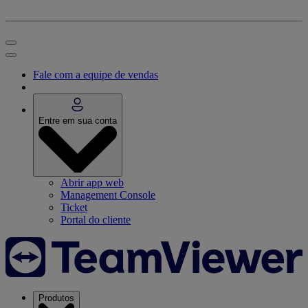
Fale com a equipe de vendas
Entre em sua conta
Abrir app web
Management Console
Ticket
Portal do cliente
Produtos