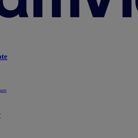
te
guro
r