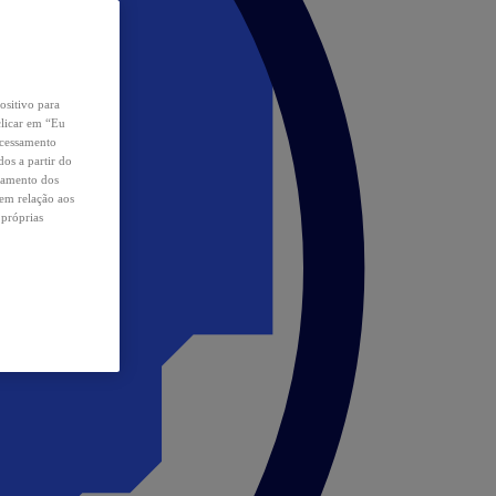
ositivo para
clicar em “Eu
ocessamento
os a partir do
samento dos
 em relação aos
 próprias