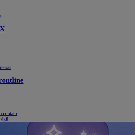
a
EX
s
neiras
ontline
m contato
 ágil