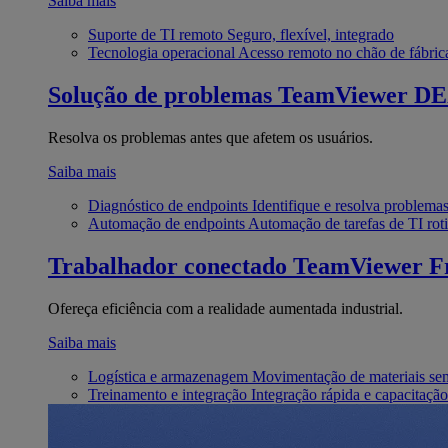
Saiba mais
Suporte de TI remoto
Seguro, flexível, integrado
Tecnologia operacional
Acesso remoto no chão de fábric
Solução de problemas
TeamViewer D
Resolva os problemas antes que afetem os usuários.
Saiba mais
Diagnóstico de endpoints
Identifique e resolva problema
Automação de endpoints
Automação de tarefas de TI roti
Trabalhador conectado
TeamViewer Fr
Ofereça eficiência com a realidade aumentada industrial.
Saiba mais
Logística e armazenagem
Movimentação de materiais se
Treinamento e integração
Integração rápida e capacitação