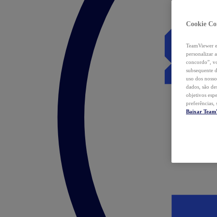
Cookie Co
TeamViewer e 
personalizar 
concordo”, vo
subsequente d
uso dos nosso
dados, são de
objetivos esp
preferências,
Baixar Team