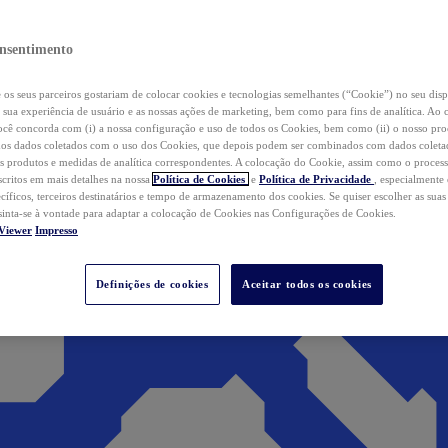
nsentimento
os seus parceiros gostariam de colocar cookies e tecnologias semelhantes (“Cookie”) no seu disp
a sua experiência de usuário e as nossas ações de marketing, bem como para fins de analítica. Ao 
cê concorda com (i) a nossa configuração e uso de todos os Cookies, bem como (ii) o nosso pr
os dados coletados com o uso dos Cookies, que depois podem ser combinados com dados coletad
s produtos e medidas de analítica correspondentes. A colocação do Cookie, assim como o proces
scritos em mais detalhes na nossa
Política de Cookies
e
Política de Privacidade
, especialmente
ecíficos, terceiros destinatários e tempo de armazenamento dos cookies. Se quiser escolher as suas
 sinta-se à vontade para adaptar a colocação de Cookies nas Configurações de Cookies.
Viewer
Impresso
Definições de cookies
Aceitar todos os cookies