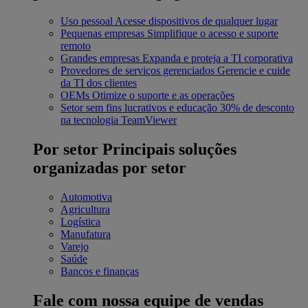
Uso pessoal
Acesse dispositivos de qualquer lugar
Pequenas empresas
Simplifique o acesso e suporte
remoto
Grandes empresas
Expanda e proteja a TI corporativa
Provedores de serviços gerenciados
Gerencie e cuide
da TI dos clientes
OEMs
Otimize o suporte e as operações
Setor sem fins lucrativos e educação
30% de desconto
na tecnologia TeamViewer
Por setor
Principais soluções
organizadas por setor
Automotiva
Agricultura
Logística
Manufatura
Varejo
Saúde
Bancos e finanças
Fale com nossa equipe de vendas