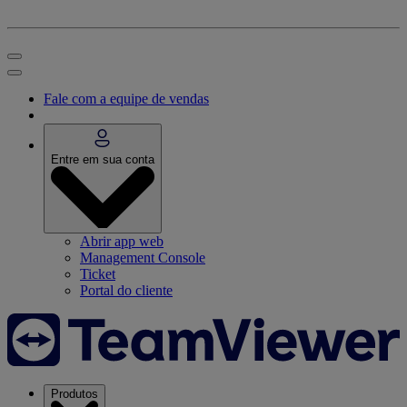
Fale com a equipe de vendas
Entre em sua conta
Abrir app web
Management Console
Ticket
Portal do cliente
Produtos