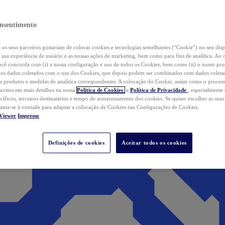
nsentimento
os seus parceiros gostariam de colocar cookies e tecnologias semelhantes (“Cookie”) no seu disp
a sua experiência de usuário e as nossas ações de marketing, bem como para fins de analítica. Ao 
cê concorda com (i) a nossa configuração e uso de todos os Cookies, bem como (ii) o nosso pr
os dados coletados com o uso dos Cookies, que depois podem ser combinados com dados coletad
s produtos e medidas de analítica correspondentes. A colocação do Cookie, assim como o proces
scritos em mais detalhes na nossa
Política de Cookies
e
Política de Privacidade
, especialmente
ecíficos, terceiros destinatários e tempo de armazenamento dos cookies. Se quiser escolher as suas
 sinta-se à vontade para adaptar a colocação de Cookies nas Configurações de Cookies.
Viewer
Impresso
Definições de cookies
Aceitar todos os cookies