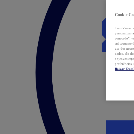
Cookie Co
TeamViewer e 
personalizar 
concordo”, vo
subsequente d
uso dos nosso
dados, são de
objetivos esp
preferências,
Baixar Team