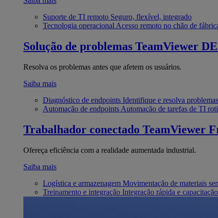
Saiba mais
Suporte de TI remoto
Seguro, flexível, integrado
Tecnologia operacional
Acesso remoto no chão de fábric
Solução de problemas
TeamViewer D
Resolva os problemas antes que afetem os usuários.
Saiba mais
Diagnóstico de endpoints
Identifique e resolva problema
Automação de endpoints
Automação de tarefas de TI roti
Trabalhador conectado
TeamViewer Fr
Ofereça eficiência com a realidade aumentada industrial.
Saiba mais
Logística e armazenagem
Movimentação de materiais se
Treinamento e integração
Integração rápida e capacitação