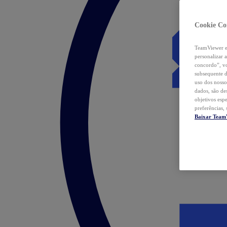
Cookie Co
TeamViewer e 
personalizar 
concordo”, vo
subsequente d
uso dos nosso
dados, são de
objetivos esp
preferências,
Baixar Team