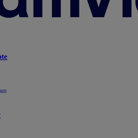
te
guro
r