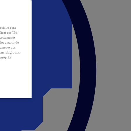
ositivo para
clicar em “Eu
ocessamento
os a partir do
samento dos
 em relação aos
 próprias