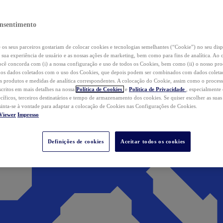
nsentimento
os seus parceiros gostariam de colocar cookies e tecnologias semelhantes (“Cookie”) no seu disp
a sua experiência de usuário e as nossas ações de marketing, bem como para fins de analítica. Ao 
cê concorda com (i) a nossa configuração e uso de todos os Cookies, bem como (ii) o nosso pr
os dados coletados com o uso dos Cookies, que depois podem ser combinados com dados coletad
s produtos e medidas de analítica correspondentes. A colocação do Cookie, assim como o proces
scritos em mais detalhes na nossa
Política de Cookies
e
Política de Privacidade
, especialmente
ecíficos, terceiros destinatários e tempo de armazenamento dos cookies. Se quiser escolher as suas
 sinta-se à vontade para adaptar a colocação de Cookies nas Configurações de Cookies.
Viewer
Impresso
Definições de cookies
Aceitar todos os cookies