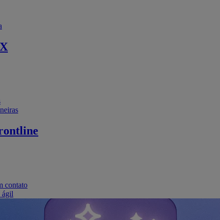
a
EX
s
neiras
ontline
m contato
 ágil