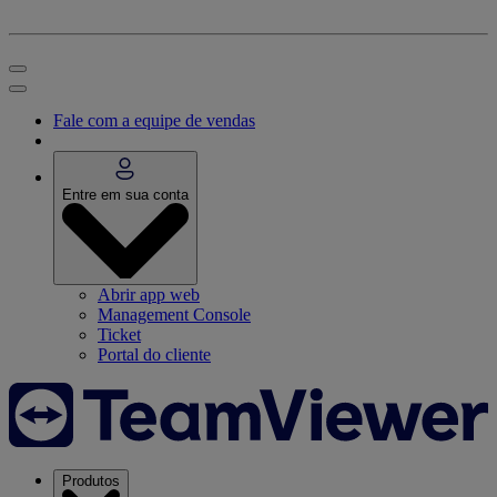
Fale com a equipe de vendas
Entre em sua conta
Abrir app web
Management Console
Ticket
Portal do cliente
Produtos