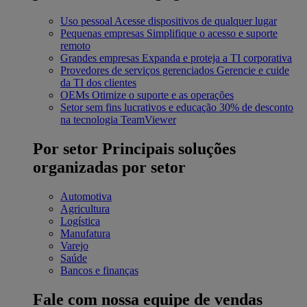
Uso pessoal
Acesse dispositivos de qualquer lugar
Pequenas empresas
Simplifique o acesso e suporte
remoto
Grandes empresas
Expanda e proteja a TI corporativa
Provedores de serviços gerenciados
Gerencie e cuide
da TI dos clientes
OEMs
Otimize o suporte e as operações
Setor sem fins lucrativos e educação
30% de desconto
na tecnologia TeamViewer
Por setor
Principais soluções
organizadas por setor
Automotiva
Agricultura
Logística
Manufatura
Varejo
Saúde
Bancos e finanças
Fale com nossa equipe de vendas