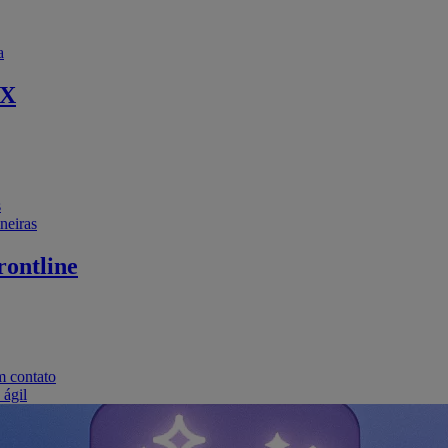
a
EX
s
neiras
ontline
m contato
 ágil