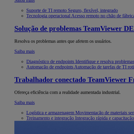
Saiba mais
Suporte de TI remoto
Seguro, flexível, integrado
Tecnologia operacional
Acesso remoto no chão de fábric
Solução de problemas
TeamViewer D
Resolva os problemas antes que afetem os usuários.
Saiba mais
Diagnóstico de endpoints
Identifique e resolva problema
Automação de endpoints
Automação de tarefas de TI roti
Trabalhador conectado
TeamViewer Fr
Ofereça eficiência com a realidade aumentada industrial.
Saiba mais
Logística e armazenagem
Movimentação de materiais se
Treinamento e integração
Integração rápida e capacitação