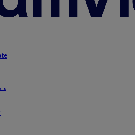
te
guro
r