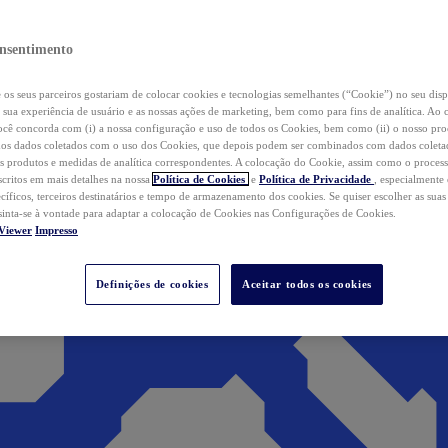
nsentimento
os seus parceiros gostariam de colocar cookies e tecnologias semelhantes (“Cookie”) no seu disp
a sua experiência de usuário e as nossas ações de marketing, bem como para fins de analítica. Ao 
cê concorda com (i) a nossa configuração e uso de todos os Cookies, bem como (ii) o nosso pr
os dados coletados com o uso dos Cookies, que depois podem ser combinados com dados coletad
s produtos e medidas de analítica correspondentes. A colocação do Cookie, assim como o proces
scritos em mais detalhes na nossa
Política de Cookies
e
Política de Privacidade
, especialmente
ecíficos, terceiros destinatários e tempo de armazenamento dos cookies. Se quiser escolher as suas
 sinta-se à vontade para adaptar a colocação de Cookies nas Configurações de Cookies.
Viewer
Impresso
Definições de cookies
Aceitar todos os cookies