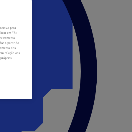
ositivo para
clicar em “Eu
ocessamento
os a partir do
samento dos
 em relação aos
 próprias