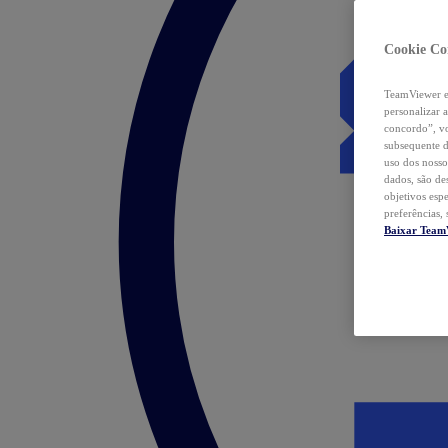
Cookie Co
TeamViewer e 
personalizar 
concordo”, vo
subsequente d
uso dos nosso
dados, são de
objetivos esp
preferências,
Baixar Team