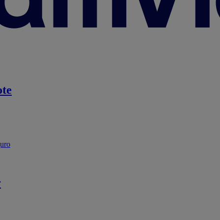
te
guro
r