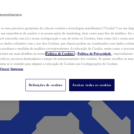
nsentimento
os seus parceiros gostariam de colocar cookies e tecnologias semelhantes (“Cookie”) no seu disp
a sua experiência de usuário e as nossas ações de marketing, bem como para fins de analítica. Ao 
cê concorda com (i) a nossa configuração e uso de todos os Cookies, bem como (ii) o nosso pr
os dados coletados com o uso dos Cookies, que depois podem ser combinados com dados coletad
s produtos e medidas de analítica correspondentes. A colocação do Cookie, assim como o proces
scritos em mais detalhes na nossa
Política de Cookies
e
Política de Privacidade
, especialmente
ecíficos, terceiros destinatários e tempo de armazenamento dos cookies. Se quiser escolher as suas
 sinta-se à vontade para adaptar a colocação de Cookies nas Configurações de Cookies.
Viewer
Impresso
Definições de cookies
Aceitar todos os cookies