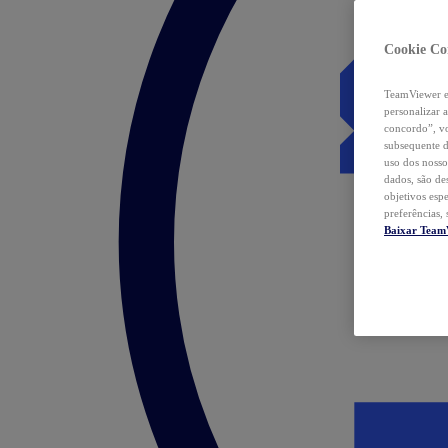
Cookie Co
TeamViewer e 
personalizar 
concordo”, vo
subsequente d
uso dos nosso
dados, são de
objetivos esp
preferências,
Baixar Team