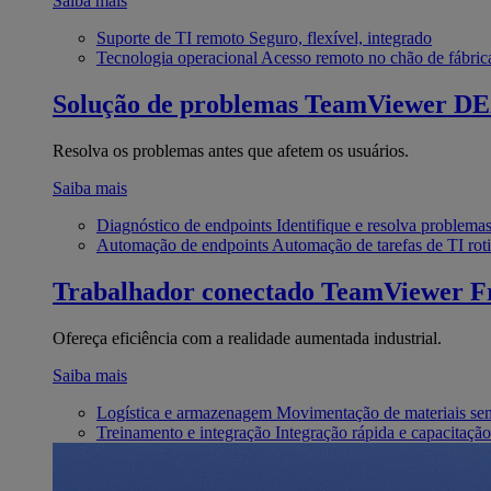
Saiba mais
Suporte de TI remoto
Seguro, flexível, integrado
Tecnologia operacional
Acesso remoto no chão de fábric
Solução de problemas
TeamViewer D
Resolva os problemas antes que afetem os usuários.
Saiba mais
Diagnóstico de endpoints
Identifique e resolva problema
Automação de endpoints
Automação de tarefas de TI roti
Trabalhador conectado
TeamViewer Fr
Ofereça eficiência com a realidade aumentada industrial.
Saiba mais
Logística e armazenagem
Movimentação de materiais se
Treinamento e integração
Integração rápida e capacitação