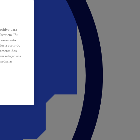
ositivo para
clicar em “Eu
ocessamento
os a partir do
samento dos
 em relação aos
 próprias