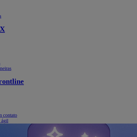
a
EX
s
neiras
ontline
m contato
 ágil