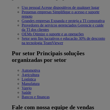
Uso pessoal
Acesse dispositivos de qualquer lugar
Pequenas empresas
Simplifique o acesso e suporte
remoto
Grandes empresas
Expanda e proteja a TI corporativa
Provedores de serviços gerenciados
Gerencie e cuide
da TI dos clientes
OEMs
Otimize o suporte e as operações
Setor sem fins lucrativos e educação
30% de desconto
na tecnologia TeamViewer
Por setor
Principais soluções
organizadas por setor
Automotiva
Agricultura
Logística
Manufatura
Varejo
Saúde
Bancos e finanças
Fale com nossa equipe de vendas