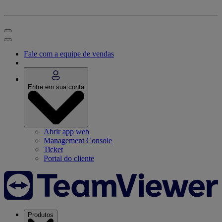
Fale com a equipe de vendas
Entre em sua conta
Abrir app web
Management Console
Ticket
Portal do cliente
Produtos