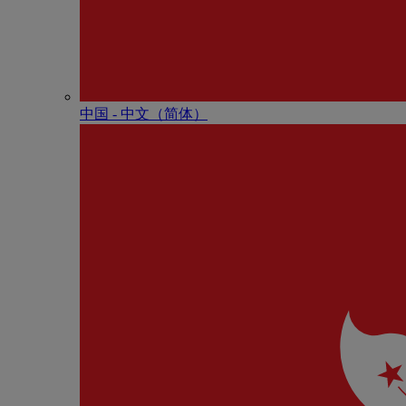
中国 - 中⽂（简体）