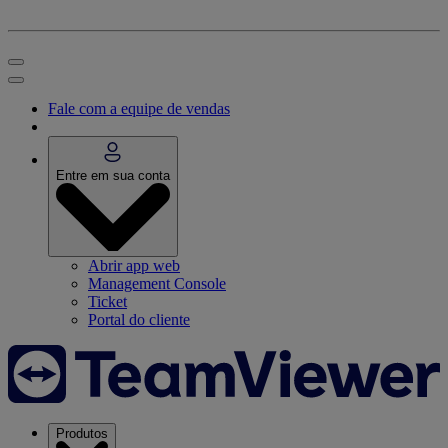
Fale com a equipe de vendas
Entre em sua conta
Abrir app web
Management Console
Ticket
Portal do cliente
Produtos