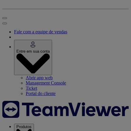
Fale com a equipe de vendas
Entre em sua conta
Abrir app web
Management Console
Ticket
Portal do cliente
Produtos