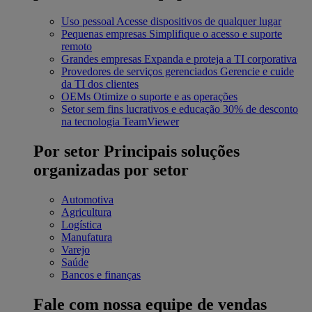
Uso pessoal
Acesse dispositivos de qualquer lugar
Pequenas empresas
Simplifique o acesso e suporte
remoto
Grandes empresas
Expanda e proteja a TI corporativa
Provedores de serviços gerenciados
Gerencie e cuide
da TI dos clientes
OEMs
Otimize o suporte e as operações
Setor sem fins lucrativos e educação
30% de desconto
na tecnologia TeamViewer
Por setor
Principais soluções
organizadas por setor
Automotiva
Agricultura
Logística
Manufatura
Varejo
Saúde
Bancos e finanças
Fale com nossa equipe de vendas